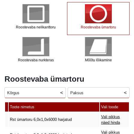
Roostevaba nelikanttoru
Roostevaba ümartoru
Roostevaba nurkteras
Mõõtu lõikamine
Roostevaba ümartoru
Kõrgus
Paksus
Toote nimetus
Vali toode
Vali pikkus
Rst ümartoru 6,0x1,0x6000 harjatud
näed hinda
Vali pikkus