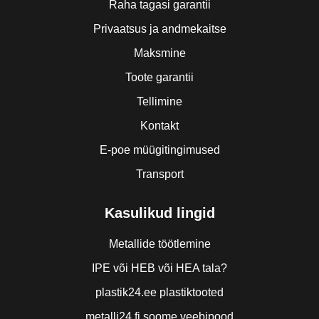
Raha tagasi garantii
Privaatsus ja andmekaitse
Maksmine
Toote garantii
Tellimine
Kontakt
E-poe müügitingimused
Transport
Kasulikud lingid
Metallide töötlemine
IPE või HEB või HEA tala?
plastik24.ee plastiktooted
metalli24.fi soome veebipood