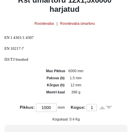
Rst ümartoru 12x1,5x6000
harjatud
Roostevaba
|
Roostevaba ümartoru
EN 1.4301/1.4307
EN 10217-7
D3/T3 brushed
Max Pikkus
6000 mm
Paksus (b)
1.5 mm
Kõrgus (h)
12 mm
Meetri kaal
396 g
Pikkus:
mm
Kogus:
Kogukaal:
0.4
Kg