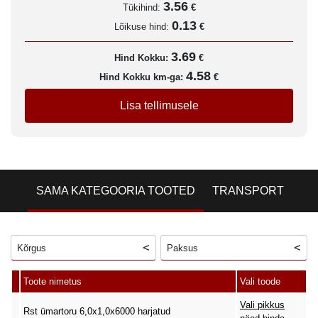
3.56
Tükihind:
€
0.13
Lõikuse hind:
€
3.69
Hind Kokku:
€
4.58
Hind Kokku km-ga:
€
Lisa tellimusele
SAMA KATEGOORIA TOOTED
TRANSPORT
Kõrgus
Paksus
Toote nimetus
Vali toode
Vali pikkus
Rst ümartoru 6,0x1,0x6000 harjatud