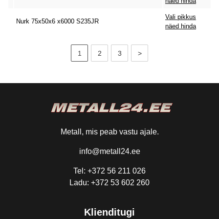
näed hinda
Vali pikkus
Nurk 75x50x6 x6000 S235JR
näed hinda
1
2
3
>
Metall, mis peab vastu ajale.
info@metall24.ee
Tel: +372 56 211 026
Ladu: +372 53 602 260
Klienditugi