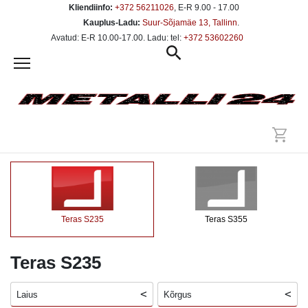
Kliendiinfo:
+372 56211026
, E-R 9.00 - 17.00
Kauplus-Ladu:
Suur-Sõjamäe 13, Tallinn
.
Avatud: E-R 10.00-17.00. Ladu: tel:
+372 53602260
Teras S235
Teras S355
Teras S235
Laius
Kõrgus