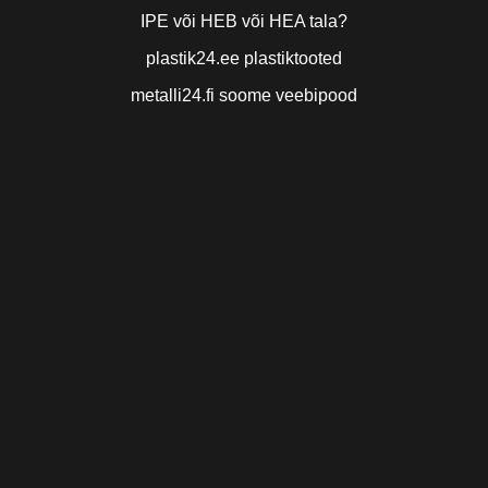
IPE või HEB või HEA tala?
plastik24.ee plastiktooted
metalli24.fi soome veebipood