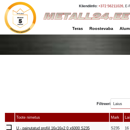
Kliendiinfo:
+372 56211026
, E-
Teras
Roostevaba
Alum
Filtreeri
Laius
Toote nimetus
Mark
La
U - painutatud profiil 16x16x2,0 x6000 S235
S235
16