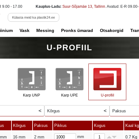
R 9.00 - 17.00
Kauplus-Ladu:
Suur-Sõjamäe 13, Tallinn
. Avatud: E-R 09.00-
Külasta meid ka plastik24.ee
iinium
Vask
Messing
Pronks ümarad
Otsakorgid
Tra
U-PROFIIL
Karp UNP
Karp UPE
U-profiil
Kõrgus
Paksus
ius
Kõrgus
Paksus
Pikkus
Kogus
Kaal kg
mm
 mm
16 mm
2 mm
0.7
Kg