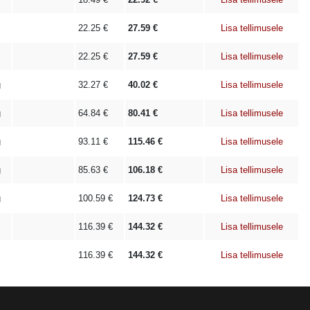
22.25
€
27.59
€
Lisa tellimusele
22.25
€
27.59
€
Lisa tellimusele
g
32.27
€
40.02
€
Lisa tellimusele
g
64.84
€
80.41
€
Lisa tellimusele
g
93.11
€
115.46
€
Lisa tellimusele
g
85.63
€
106.18
€
Lisa tellimusele
g
100.59
€
124.73
€
Lisa tellimusele
116.39
€
144.32
€
Lisa tellimusele
116.39
€
144.32
€
Lisa tellimusele