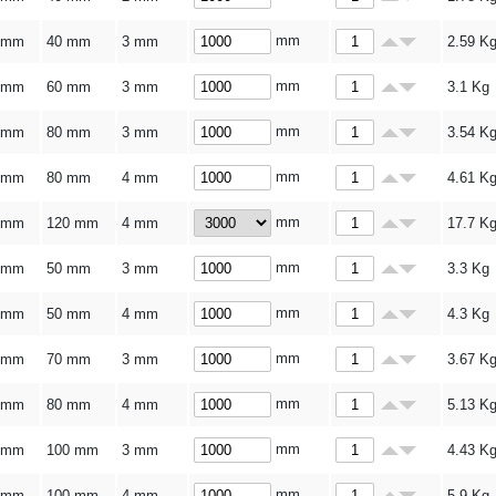
mm
 mm
40 mm
3 mm
2.59
K
mm
 mm
60 mm
3 mm
3.1
Kg
mm
 mm
80 mm
3 mm
3.54
K
mm
 mm
80 mm
4 mm
4.61
K
mm
 mm
120 mm
4 mm
17.7
K
mm
 mm
50 mm
3 mm
3.3
Kg
mm
 mm
50 mm
4 mm
4.3
Kg
mm
 mm
70 mm
3 mm
3.67
K
mm
 mm
80 mm
4 mm
5.13
K
mm
 mm
100 mm
3 mm
4.43
K
mm
 mm
100 mm
4 mm
5.9
Kg