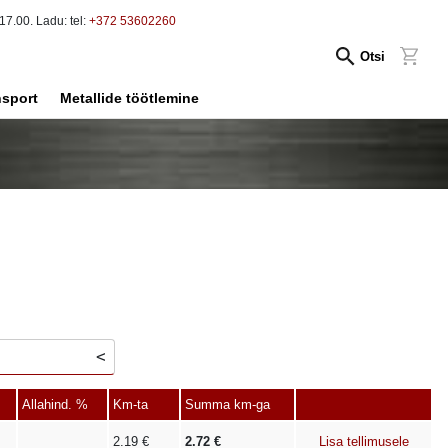
17.00. Ladu: tel:
+372 53602260
Otsi
nsport
Metallide töötlemine
Allahind. %
Km-ta
Summa km-ga
2.19
€
2.72
€
Lisa tellimusele