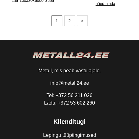
Latt 100x20x6000 S355
näed hinda
1
2
>
Metall, mis peab vastu ajale.
info@metall24.ee
Tel: +372 56 211 026
Ladu: +372 53 602 260
Klienditugi
Lepingu tüüptingimused