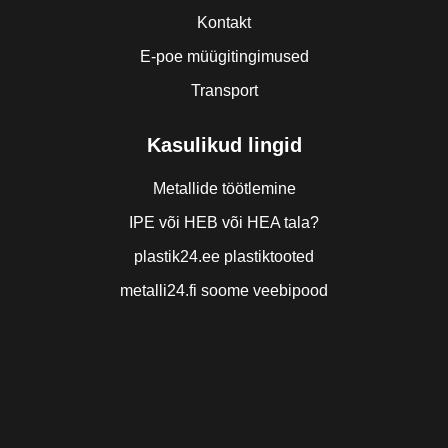
Kontakt
E-poe müügitingimused
Transport
Kasulikud lingid
Metallide töötlemine
IPE või HEB või HEA tala?
plastik24.ee plastiktooted
metalli24.fi soome veebipood