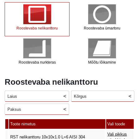
Roostevaba nelikanttoru
Roostevaba ümartoru
Roostevaba nurkteras
Mõõtu lõikamine
Roostevaba nelikanttoru
Laius
Kõrgus
Paksus
Toote nimetus
Vali toode
Vali pikkus
RST nelikanttoru 10x10x1.0 L=6 AISI 304