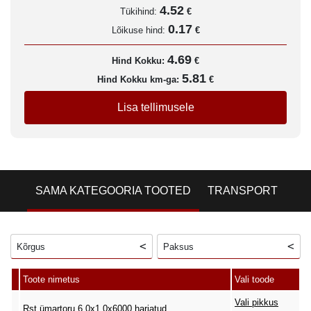
4.52
Tükihind:
€
0.17
Lõikuse hind:
€
4.69
Hind Kokku:
€
5.81
Hind Kokku km-ga:
€
Lisa tellimusele
SAMA KATEGOORIA TOOTED
TRANSPORT
Kõrgus
Paksus
Toote nimetus
Vali toode
Vali pikkus
Rst ümartoru 6,0x1,0x6000 harjatud