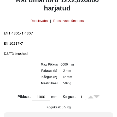
Rst ümartoru 12x2,0x6000
harjatud
Roostevaba
|
Roostevaba ümartoru
EN
1.4301/1.4307
EN 10217-7
D3/T3 brushed
Max Pikkus
6000 mm
Paksus (b)
2 mm
Kõrgus (h)
12 mm
Meetri kaal
502 g
Pikkus:
mm
Kogus:
Kogukaal:
0.5
Kg