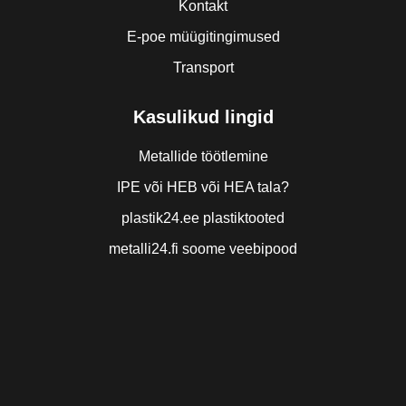
Kontakt
E-poe müügitingimused
Transport
Kasulikud lingid
Metallide töötlemine
IPE või HEB või HEA tala?
plastik24.ee plastiktooted
metalli24.fi soome veebipood