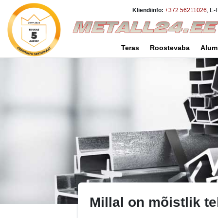
Kliendiinfo:
+372 56211026
, E-
Teras
Roostevaba
Alum
Millal on mõistlik t