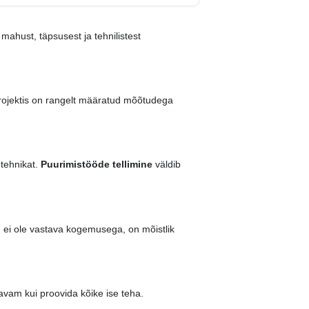
 mahust, täpsusest ja tehnilistest
projektis on rangelt määratud mõõtudega
tehnikat.
Puurimistööde tellimine
väldib
ad ei ole vastava kogemusega, on mõistlik
davam kui proovida kõike ise teha.