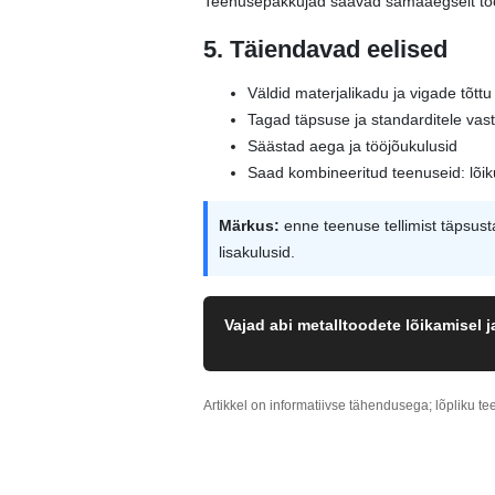
Teenusepakkujad saavad samaaegselt tööde
5. Täiendavad eelised
Väldid materjalikadu ja vigade tõttu 
Tagad täpsuse ja standarditele vas
Säästad aega ja tööjõukulusid
Saad kombineeritud teenuseid: lõiku
Märkus:
enne teenuse tellimist täpsust
lisakulusid.
Vajad abi metalltoodete lõikamisel 
Artikkel on informatiivse tähendusega; lõpliku te