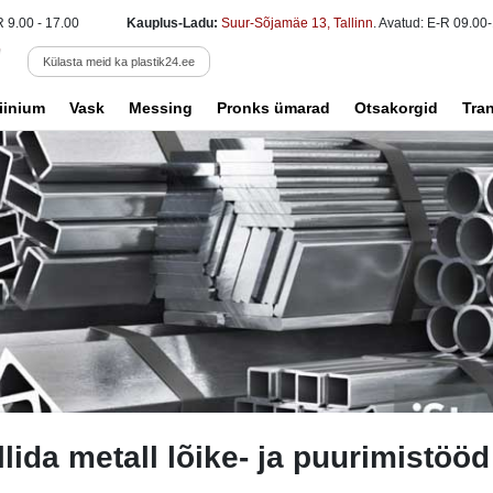
R 9.00 - 17.00
Kauplus-Ladu:
Suur-Sõjamäe 13, Tallinn
. Avatud: E-R 09.00-
Külasta meid ka plastik24.ee
iinium
Vask
Messing
Pronks ümarad
Otsakorgid
Tra
ellida metall lõike- ja puurimistöö