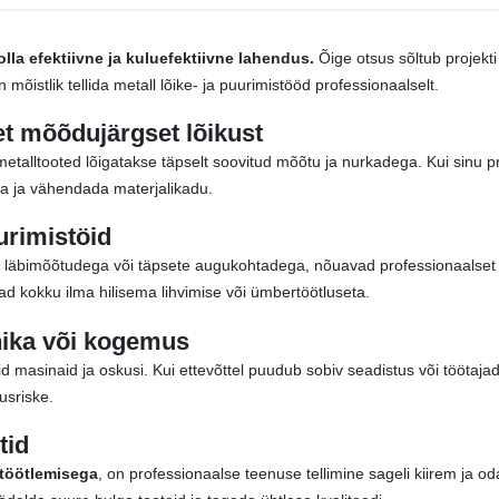
lla efektiivne ja kuluefektiivne lahendus.
Õige otsus sõltub projekti
on mõistlik tellida metall lõike- ja puurimistööd professionaalselt.
et mõõdujärgset lõikust
metalltooted lõigatakse täpselt soovitud mõõtu ja nurkadega. Kui sinu 
ega ja vähendada materjalikadu.
urimistöid
e läbimõõtudega või täpsete augukohtadega, nõuavad professionaalset 
ivad kokku ilma hilisema lihvimise või ümbertöötluseta.
hnika või kogemus
id masinaid ja oskusi. Kui ettevõttel puudub sobiv seadistus või töötaj
tusriske.
tid
 töötlemisega
, on professionaalse teenuse tellimine sageli kiirem ja o