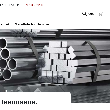
17.00. Ladu: tel:
+372 53602260
Otsi
nsport
Metallide töötlemine
d teenusena.