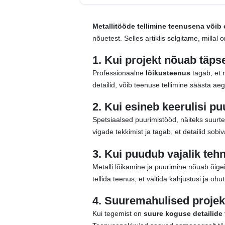
Metallitööde tellimine teenusena võib o
nõuetest. Selles artiklis selgitame, millal 
1. Kui projekt nõuab täps
Professionaalne
lõikusteenus
tagab, et 
detailid, võib teenuse tellimine säästa a
2. Kui esineb keerulisi pu
Spetsiaalsed puurimistööd, näiteks suurt
vigade tekkimist ja tagab, et detailid sob
3. Kui puudub vajalik te
Metalli lõikamine ja puurimine nõuab õige
tellida teenus, et vältida kahjustusi ja ohu
4. Suuremahulised projek
Kui tegemist on
suure koguse detailide