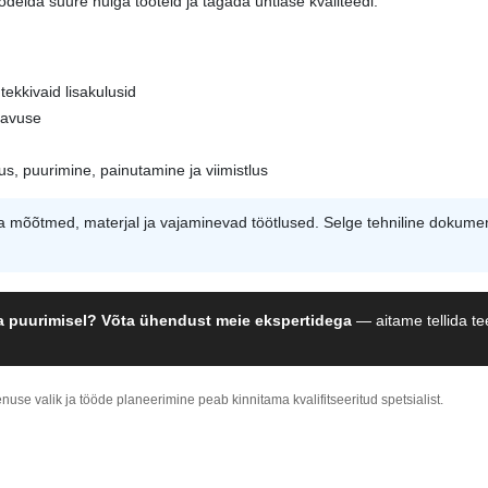
lda suure hulga tooteid ja tagada ühtlase kvaliteedi.
tekkivaid lisakulusid
tavuse
s, puurimine, painutamine ja viimistlus
a mõõtmed, materjal ja vajaminevad töötlused. Selge tehniline dokumen
ja puurimisel?
Võta ühendust meie ekspertidega
— aitame tellida tee
enuse valik ja tööde planeerimine peab kinnitama kvalifitseeritud spetsialist.