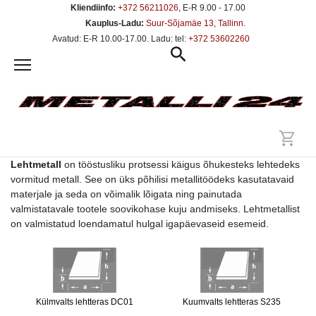
Kliendiinfo:
+372 56211026
, E-R 9.00 - 17.00
Kauplus-Ladu:
Suur-Sõjamäe 13, Tallinn
.
Avatud: E-R 10.00-17.00. Ladu: tel:
+372 53602260
Lehtmetall
on tööstusliku protsessi käigus õhukesteks lehtedeks
vormitud metall. See on üks põhilisi metallitöödeks kasutatavaid
materjale ja seda on võimalik lõigata ning painutada
valmistatavale tootele soovikohase kuju andmiseks. Lehtmetallist
on valmistatud loendamatul hulgal igapäevaseid esemeid.
Külmvalts lehtteras DC01
Kuumvalts lehtteras S235