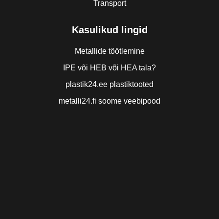
Transport
Kasulikud lingid
Metallide töötlemine
IPE või HEB või HEA tala?
plastik24.ee plastiktooted
metalli24.fi soome veebipood