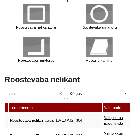
Roostevaba nelikanttoru
Roostevaba ümartoru
Roostevaba nurkteras
Mõõtu lõikamine
Roostevaba nelikant
Laius
Kõrgus
Toote nimetus
Vali toode
Vali pikkus
Roostevaba nelikantteras 10x10 AISI 304
näed hinda
Vali pikkus