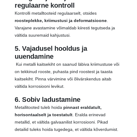
regulaarne kontroll
Kontrolli metalltooteid regulaarselt, otsides
roosteplekke, kriimustusi ja deformatsioone
.
Varajane avastamine võimaldab kiiresti tegutseda ja
vältida suuremaid kahjustusi.
5. Vajadusel hooldus ja
uuendamine
Kui metalli kaitsekiht on saanud läbiva kriimustuse või
on tekkinud rooste, puhasta pind roostest ja taasta
kaitsekiht. Pinna värvimine või õlivärskendus aitab
vältida korrosiooni levikut.
6. Sobiv ladustamine
Metallitooted tuleb hoida
pinnast eraldatult,
horisontaalselt ja toestatult
. Eralda erinevad
metallid, et vältida galvaanilist korrosiooni. Pikad
detailid tuleks hoida tugedega, et vältida kõverdumist.