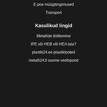
E-poe müügitingimused
Transport
Kasulikud lingid
Metallide töötlemine
IPE või HEB või HEA tala?
plastik24.ee plastiktooted
metalli24.fi soome veebipood