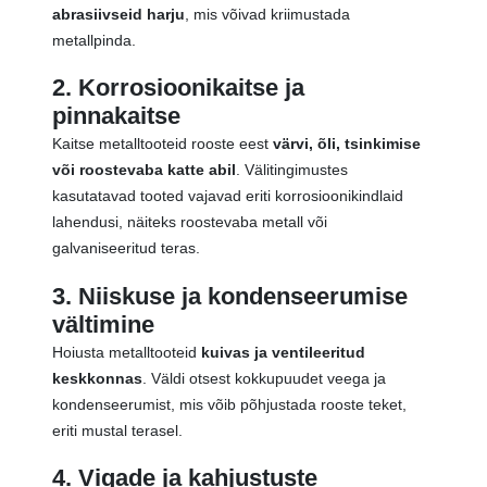
abrasiivseid harju
, mis võivad kriimustada
metallpinda.
2. Korrosioonikaitse ja
pinnakaitse
Kaitse metalltooteid rooste eest
värvi, õli, tsinkimise
või roostevaba katte abil
. Välitingimustes
kasutatavad tooted vajavad eriti korrosioonikindlaid
lahendusi, näiteks roostevaba metall või
galvaniseeritud teras.
3. Niiskuse ja kondenseerumise
vältimine
Hoiusta metalltooteid
kuivas ja ventileeritud
keskkonnas
. Väldi otsest kokkupuudet veega ja
kondenseerumist, mis võib põhjustada rooste teket,
eriti mustal terasel.
4. Vigade ja kahjustuste