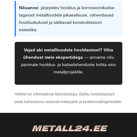
Nõuanne:
järjepidev hooldus ja korrosioonikaitse
tagavad metalltoodete pikaealisuse, vähendavad
hoolduskulusid ja säilitavad konstruktsiooni
esteetika.
Vajad abi metalltoodete hooldamisel?
Võta
ühendust meie ekspertidega
— anname nõu
parimate hooldus- ja kaitselahenduste kohta sinu
metallprojektile.
Artikkel on informatiivse tähendusega; lõpliku hooldusplaani
peab kohandama vastavalt materjalile ja keskkonnatingimustele.