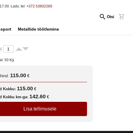
17.00. Ladu: tel:
+372 53602260
Otsi
nsport
Metallide töötlemine
:
al:
50
Kg
115.00
ihind:
€
115.00
d Kokku:
€
142.60
d Kokku km-ga:
€
Lisa tellimusele