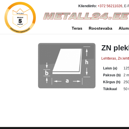
Kliendiinfo:
+372 56211026
, E-
Teras
Roostevaba
Alum
ZN plek
Lehtteras, Zn.leht
Laius (a)
12
Paksus (b)
2 
Kõrgus (h)
25
Tükikaal
50 