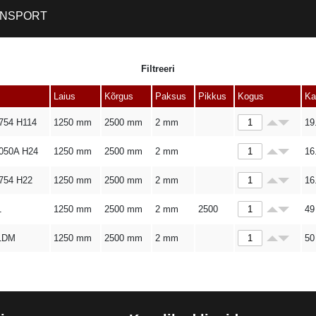
NSPORT
Filtreeri
Laius
Kõrgus
Paksus
Pikkus
Kogus
Ka
54 H114
1250 mm
2500 mm
2 mm
19
050A H24
1250 mm
2500 mm
2 mm
16
754 H22
1250 mm
2500 mm
2 mm
16
1
1250 mm
2500 mm
2 mm
2500
49
1DM
1250 mm
2500 mm
2 mm
50