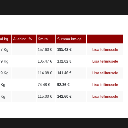
al kg
Allahind. %
Km-ta
Summa km-ga
.7
Kg
157.60
€
195.42
€
Lisa tellimusele
.9
Kg
106.47
€
132.02
€
Lisa tellimusele
.9
Kg
114.08
€
141.46
€
Lisa tellimusele
Kg
74.48
€
92.36
€
Lisa tellimusele
Kg
115.00
€
142.60
€
Lisa tellimusele