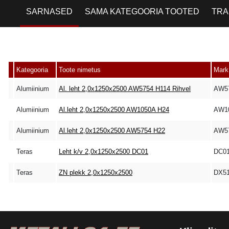
SARNASED
SAMA KATEGOORIA TOOTED
TRA
Kategooria
Toote nimetus
Mark
Alumiinium
Al. leht 2,0x1250x2500 AW5754 H114 Rihvel
AW57
Alumiinium
Al.leht 2,0x1250x2500 AW1050A H24
AW1
Alumiinium
Al.leht 2,0x1250x2500 AW5754 H22
AW5
Teras
Leht k/v 2,0x1250x2500 DC01
DC0
Teras
ZN plekk 2,0x1250x2500
DX5