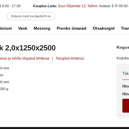
R 9.00 - 17.00
Kauplus-Ladu:
Suur-Sõjamäe 13, Tallinn
. Avatud: E-R 09.00-
Külasta meid ka plastik24.ee
iinium
Vask
Messing
Pronks ümarad
Otsakorgid
Tra
k 2,0x1250x2500
Kogus
Koguka
teras ja mõõtu lõigatud lehtteras
|
Tsingitud lehtteras
50 mm
Tük
mm
00 mm
Hin
000 g
Hin