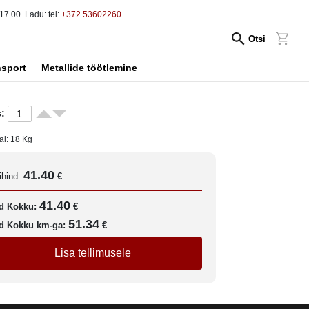
17.00. Ladu: tel:
+372 53602260
Otsi
nsport
Metallide töötlemine
:
al:
18
Kg
41.40
ihind:
€
41.40
d Kokku:
€
51.34
d Kokku km-ga:
€
Lisa tellimusele