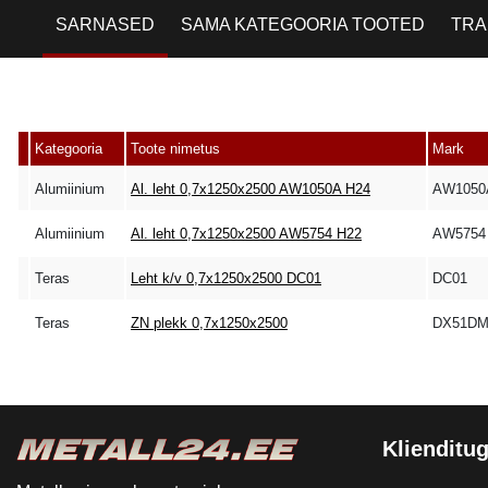
SARNASED
SAMA KATEGOORIA TOOTED
TRA
Kategooria
Toote nimetus
Mark
Alumiinium
Al. leht 0,7x1250x2500 AW1050A H24
AW1050
Alumiinium
Al. leht 0,7x1250x2500 AW5754 H22
AW5754 
Teras
Leht k/v 0,7x1250x2500 DC01
DC01
Teras
ZN plekk 0,7x1250x2500
DX51D
Klienditug