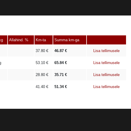
kg
Allahind. %
Km-ta
Summa km-ga
37.80
€
46.87
€
Lisa tellimusele
g
53.10
€
65.84
€
Lisa tellimusele
28.80
€
35.71
€
Lisa tellimusele
41.40
€
51.34
€
Lisa tellimusele