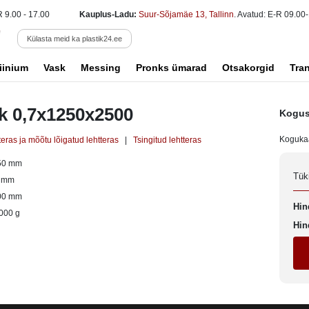
R 9.00 - 17.00
Kauplus-Ladu:
Suur-Sõjamäe 13, Tallinn
. Avatud: E-R 09.00-
Külasta meid ka plastik24.ee
iinium
Vask
Messing
Pronks ümarad
Otsakorgid
Tra
k 0,7x1250x2500
Kogus
Koguka
teras ja mõõtu lõigatud lehtteras
|
Tsingitud lehtteras
50 mm
Tük
7 mm
00 mm
Hin
000 g
Hin