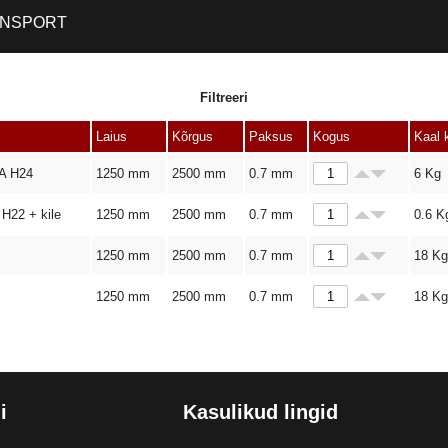
NSPORT
Filtreeri
Laius
Kõrgus
Paksus
Kogus
Kaal 
A H24
1250 mm
2500 mm
0.7 mm
6
Kg
H22 + kile
1250 mm
2500 mm
0.7 mm
0.6
K
1250 mm
2500 mm
0.7 mm
18
Kg
M
1250 mm
2500 mm
0.7 mm
18
Kg
i
Kasulikud lingid