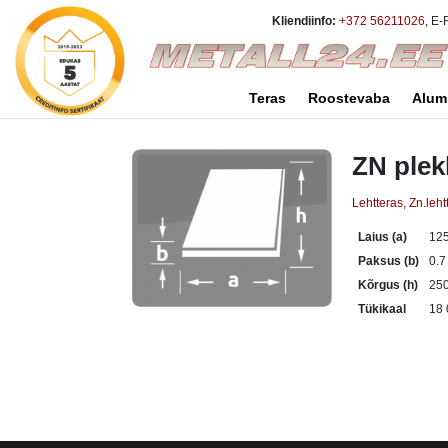
Kliendiinfo:
+372 56211026
, E-
Teras
Roostevaba
Alum
ZN plek
Lehtteras, Zn.leht
Laius (a)
12
Paksus (b)
0.
Kõrgus (h)
25
Tükikaal
18 