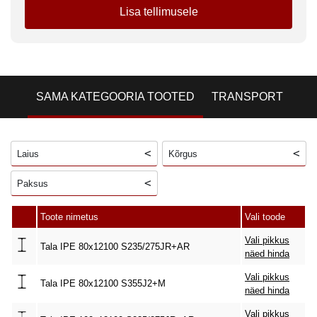
Lisa tellimusele
SAMA KATEGOORIA TOOTED
TRANSPORT
Laius
Kõrgus
Paksus
Toote nimetus
Vali toode
Vali pikkus
Tala IPE 80x12100 S235/275JR+AR
näed hinda
Vali pikkus
Tala IPE 80x12100 S355J2+M
näed hinda
Vali pikkus