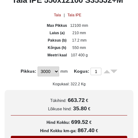
Tala IPE 550x12100 S355J2+M
Tala
|
Tala IPE
Max Pikkus
12100 mm
Laius (a)
210 mm
Paksus (b)
17.2 mm
Kõrgus (h)
550 mm
Meetri kaal
107 400 g
Pikkus:
mm
Kogus:
Kogukaal:
322.2
Kg
663.72
Tükihind:
€
35.80
Lõikuse hind:
€
699.52
Hind Kokku:
€
867.40
Hind Kokku km-ga:
€