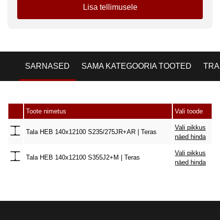
Lisa tellimusele
SARNASED
SAMA KATEGOORIA TOOTED
TRA
Toote nimetus
Vali toode
Vali pikkus
Tala HEB 140x12100 S235/275JR+AR | Teras
näed hinda
Vali pikkus
Tala HEB 140x12100 S355J2+M | Teras
näed hinda