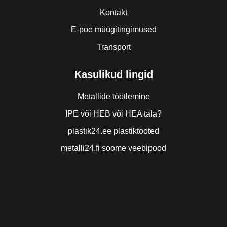
Kontakt
E-poe müügitingimused
Transport
Kasulikud lingid
Metallide töötlemine
IPE või HEB või HEA tala?
plastik24.ee plastiktooted
metalli24.fi soome veebipood