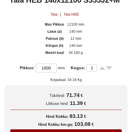
Tala HEB 140x12100 S355J2+M
Tala
|
Tala HEB
Max Pikkus
12100 mm
Laius (a)
140 mm
Paksus (b)
12 mm
Kõrgus (h)
140 mm
Meetri kaal
34 160 g
Pikkus:
mm
Kogus:
Kogukaal:
34.16
Kg
71.74
Tükihind:
€
11.39
Lõikuse hind:
€
83.13
Hind Kokku:
€
103.08
Hind Kokku km-ga:
€