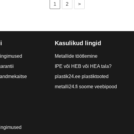
1
2
>
i
Kasulikud lingid
tingimused
Metallide töötlemine
arantii
IPE või HEB või HEA tala?
a andmekaitse
plastik24.ee plastiktooted
metalli24.fi soome veebipood
ingimused