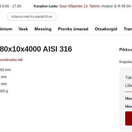
R 9.00 - 17.00
Kauplus-Ladu:
Suur-Sõjamäe 13, Tallinn
. Avatud: E-R 09.00-
Külasta meid ka plastik24.ee
iinium
Vask
Messing
Pronks ümarad
Otsakorgid
Tra
t 80x10x4000 AISI 316
Pikku
oostevaba latt
Koguka
000 mm
0 mm
Tük
0 mm
Lõi
400 g
Hin
Hin