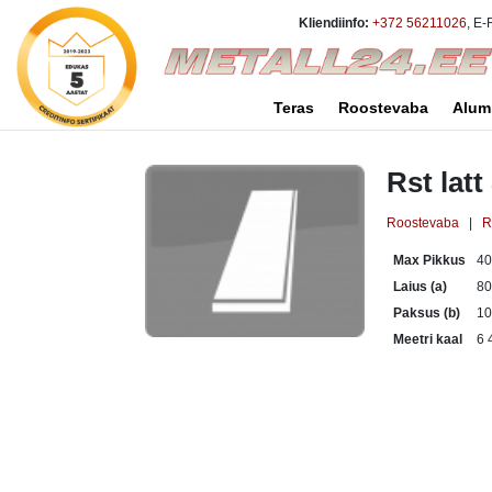
Kliendiinfo:
+372 56211026
, E-
Teras
Roostevaba
Alum
Rst lat
Roostevaba
|
R
Max Pikkus
4
Laius (a)
8
Paksus (b)
1
Meetri kaal
6 