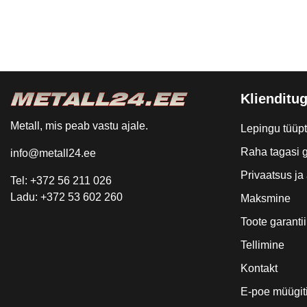
Klienditug
Metall, mis peab vastu ajale.
Lepingu tüüp
Raha tagasi g
info@metall24.ee
Privaatsus j
Tel: +372 56 211 026
Ladu: +372 53 602 260
Maksmine
Toote garantii
Tellimine
Kontakt
E-poe müügit