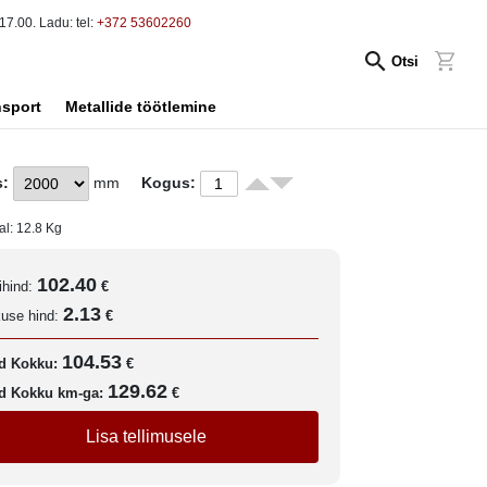
17.00. Ladu: tel:
+372 53602260
Otsi
nsport
Metallide töötlemine
s:
mm
Kogus:
al:
12.8
Kg
102.40
ihind:
€
2.13
kuse hind:
€
104.53
d Kokku:
€
129.62
d Kokku km-ga:
€
Lisa tellimusele