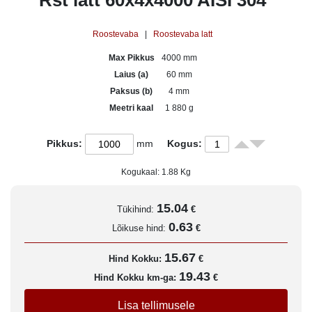
Rst latt 60x4x4000 AISI 304
Roostevaba
|
Roostevaba latt
Max Pikkus
4000 mm
Laius (a)
60 mm
Paksus (b)
4 mm
Meetri kaal
1 880 g
Pikkus:
mm
Kogus:
Kogukaal:
1.88
Kg
15.04
Tükihind:
€
0.63
Lõikuse hind:
€
15.67
Hind Kokku:
€
19.43
Hind Kokku km-ga:
€
Lisa tellimusele