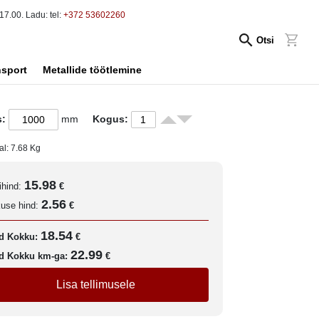
17.00. Ladu: tel:
+372 53602260
Otsi
nsport
Metallide töötlemine
s:
mm
Kogus:
al:
7.68
Kg
15.98
ihind:
€
2.56
kuse hind:
€
18.54
d Kokku:
€
22.99
d Kokku km-ga:
€
Lisa tellimusele