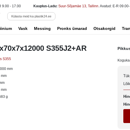
R 9.00 - 17.00
Kauplus-Ladu:
Suur-Sõjamäe 13, Tallinn
. Avatud: E-R 09.00-
Külasta meid ka plastik24.ee
iinium
Vask
Messing
Pronks ümarad
Otsakorgid
Tra
0x70x7x12000 S355J2+AR
Pikku
as S355
Koguka
2000 mm
0 mm
Tük
 mm
Lõi
0 mm
Hin
683 g
Hin