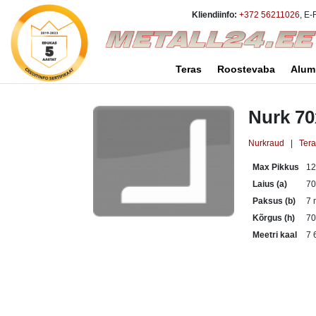
Kliendiinfo:
+372 56211026
, E-
Teras
Roostevaba
Alum
Nurk 7
Nurkraud
|
Ter
Max Pikkus
1
Laius (a)
7
Paksus (b)
7
Kõrgus (h)
7
Meetri kaal
7 