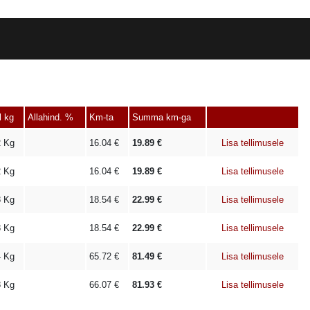
l kg
Allahind. %
Km-ta
Summa km-ga
2
Kg
16.04
€
19.89
€
Lisa tellimusele
2
Kg
16.04
€
19.89
€
Lisa tellimusele
8
Kg
18.54
€
22.99
€
Lisa tellimusele
8
Kg
18.54
€
22.99
€
Lisa tellimusele
4
Kg
65.72
€
81.49
€
Lisa tellimusele
8
Kg
66.07
€
81.93
€
Lisa tellimusele