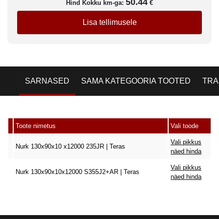
50.44
Hind Kokku km-ga:
€
Lisa tellimusele
SARNASED
SAMA KATEGOORIA TOOTED
TRA
Toote nimetus
Vali toode
Vali pikkus
Nurk 130x90x10 x12000 235JR | Teras
näed hinda
Vali pikkus
Nurk 130x90x10x12000 S355J2+AR | Teras
näed hinda