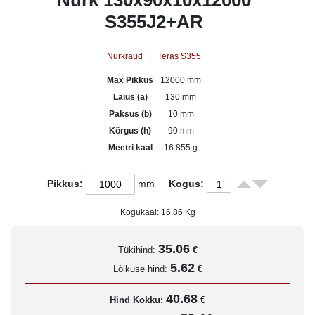
Nurk 130x90x10x12000
S355J2+AR
Nurkraud
|
Teras S355
Max Pikkus
12000 mm
Laius (a)
130 mm
Paksus (b)
10 mm
Kõrgus (h)
90 mm
Meetri kaal
16 855 g
Pikkus:
mm
Kogus:
Kogukaal:
16.86
Kg
35.06
Tükihind:
€
5.62
Lõikuse hind:
€
40.68
Hind Kokku:
€