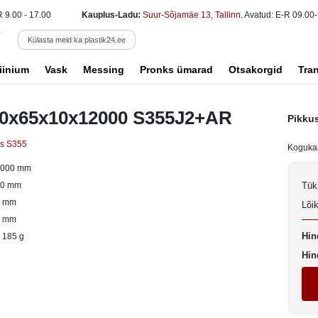
R 9.00 - 17.00
Kauplus-Ladu:
Suur-Sõjamäe 13, Tallinn
. Avatud: E-R 09.00-
Külasta meid ka plastik24.ee
iinium
Vask
Messing
Pronks ümarad
Otsakorgid
Tra
30x65x10x12000 S355J2+AR
Pikku
as S355
Koguka
2000 mm
30 mm
Tük
0 mm
Lõi
5 mm
Hin
 185 g
Hin