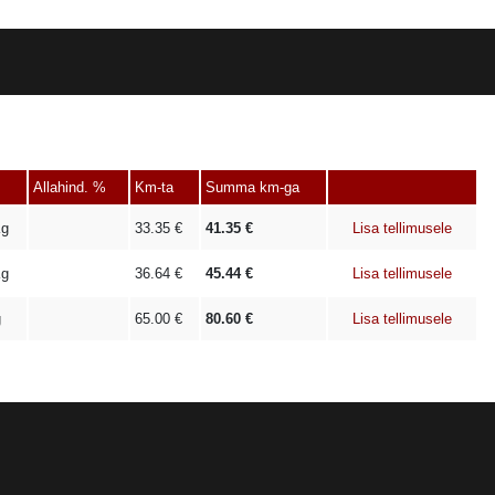
Allahind. %
Km-ta
Summa km-ga
g
33.35
€
41.35
€
Lisa tellimusele
g
36.64
€
45.44
€
Lisa tellimusele
g
65.00
€
80.60
€
Lisa tellimusele