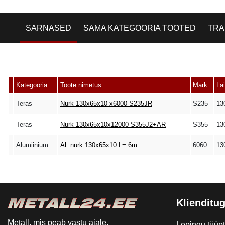
SARNASED
SAMA KATEGOORIA TOOTED
TRA
Kategooria
Toote nimetus
Mark
La
Teras
Nurk 130x65x10 x6000 S235JR
S235
13
Teras
Nurk 130x65x10x12000 S355J2+AR
S355
13
Alumiinium
Al. nurk 130x65x10 L= 6m
6060
13
Klienditug
Metall, mis peab vastu ajale.
Lepingu tüüp