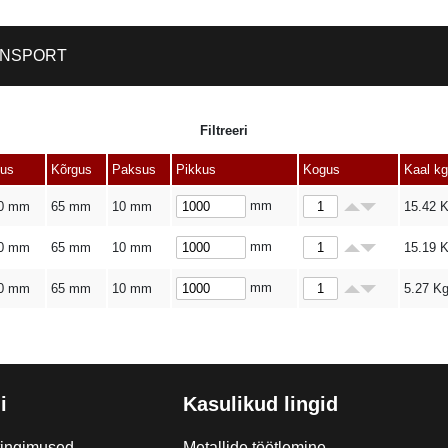
NSPORT
Filtreeri
ius
Kõrgus
Paksus
Pikkus
Kogus
Kaal kg
mm
0 mm
65 mm
10 mm
15.42
K
mm
0 mm
65 mm
10 mm
15.19
K
mm
0 mm
65 mm
10 mm
5.27
K
i
Kasulikud lingid
tingimused
Metallide töötlemine