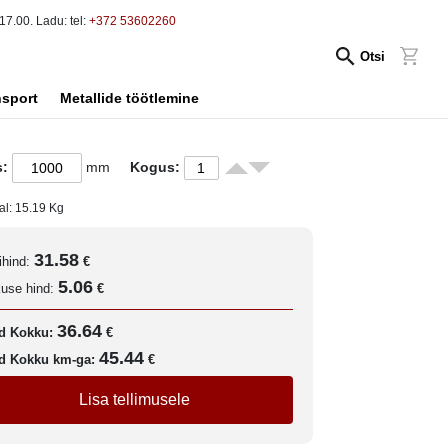
17.00. Ladu: tel:
+372 53602260
Otsi
nsport
Metallide töötlemine
s:
mm
Kogus:
al:
15.19
Kg
31.58
ihind:
€
5.06
kuse hind:
€
36.64
d Kokku:
€
45.44
d Kokku km-ga:
€
Lisa tellimusele