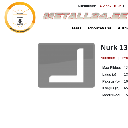
Kliendiinfo:
+372 56211026
, E-
Teras
Roostevaba
Alum
Nurk 1
Nurkraud
|
Ter
Max Pikkus
1
Laius (a)
1
Paksus (b)
1
Kõrgus (h)
6
Meetri kaal
15