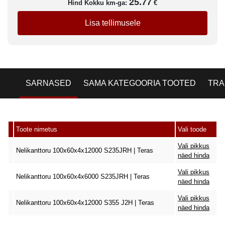
25.77
Hind Kokku km-ga:
€
Lisa tellimusele
SARNASED
SAMA KATEGOORIA TOOTED
TRA
Toote nimetus
Vali toode
Vali pikkus
Nelikanttoru 100x60x4x12000 S235JRH | Teras
näed hinda
Vali pikkus
Nelikanttoru 100x60x4x6000 S235JRH | Teras
näed hinda
Vali pikkus
Nelikanttoru 100x60x4x12000 S355 J2H | Teras
näed hinda