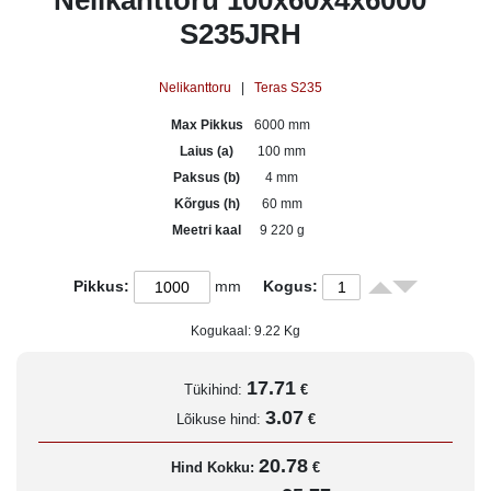
Nelikanttoru 100x60x4x6000
S235JRH
Nelikanttoru
|
Teras S235
Max Pikkus
6000 mm
Laius (a)
100 mm
Paksus (b)
4 mm
Kõrgus (h)
60 mm
Meetri kaal
9 220 g
Pikkus:
mm
Kogus:
Kogukaal:
9.22
Kg
17.71
Tükihind:
€
3.07
Lõikuse hind:
€
20.78
Hind Kokku:
€