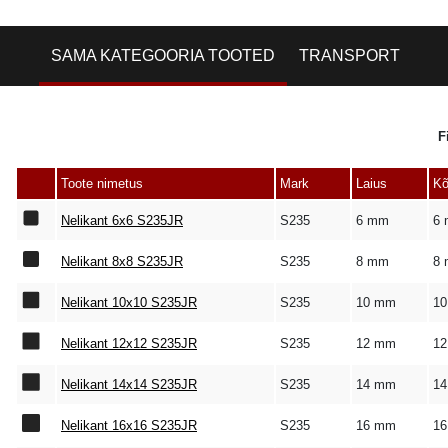
SAMA KATEGOORIA TOOTED
TRANSPORT
F
Toote nimetus
Mark
Laius
Kõ
Nelikant 6x6 S235JR
S235
6 mm
6
Nelikant 8x8 S235JR
S235
8 mm
8
Nelikant 10x10 S235JR
S235
10 mm
1
Nelikant 12x12 S235JR
S235
12 mm
1
Nelikant 14x14 S235JR
S235
14 mm
1
Nelikant 16x16 S235JR
S235
16 mm
1