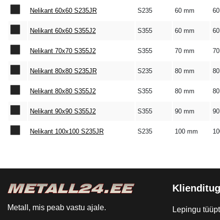
Nelikant 60x60 S235JR
S235
60 mm
6
Nelikant 60x60 S355J2
S355
60 mm
6
Nelikant 70x70 S355J2
S355
70 mm
7
Nelikant 80x80 S235JR
S235
80 mm
8
Nelikant 80x80 S355J2
S355
80 mm
8
Nelikant 90x90 S355J2
S355
90 mm
9
Nelikant 100x100 S235JR
S235
100 mm
1
Klienditug
Metall, mis peab vastu ajale.
Lepingu tüüp