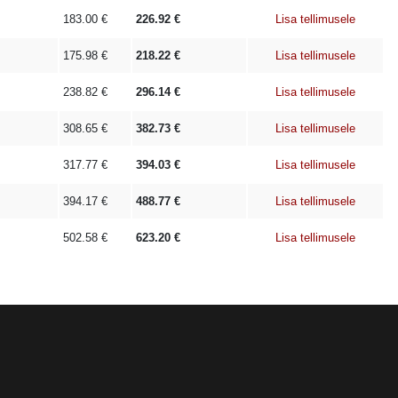
183.00
€
226.92
€
Lisa tellimusele
175.98
€
218.22
€
Lisa tellimusele
238.82
€
296.14
€
Lisa tellimusele
308.65
€
382.73
€
Lisa tellimusele
317.77
€
394.03
€
Lisa tellimusele
394.17
€
488.77
€
Lisa tellimusele
502.58
€
623.20
€
Lisa tellimusele