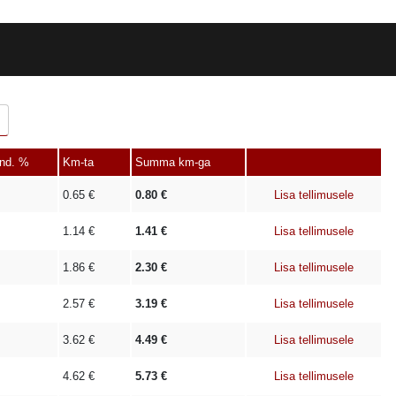
ind. %
Km-ta
Summa km-ga
0.65
€
0.80
€
Lisa tellimusele
1.14
€
1.41
€
Lisa tellimusele
1.86
€
2.30
€
Lisa tellimusele
2.57
€
3.19
€
Lisa tellimusele
3.62
€
4.49
€
Lisa tellimusele
4.62
€
5.73
€
Lisa tellimusele