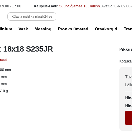
R 9.00 - 17.00
Kauplus-Ladu:
Suur-Sõjamäe 13, Tallinn
. Avatud: E-R 09.00-
Külasta meid ka plastik24.ee
iinium
Vask
Messing
Pronks ümarad
Otsakorgid
Tra
t 18x18 S235JR
Pikku
traud
Koguka
000 mm
8 mm
Tük
8 mm
Lõi
610 g
Hin
Hin