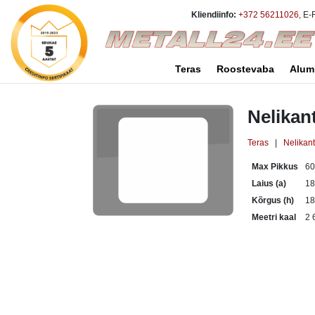
Kliendiinfo:
+372 56211026
, E-
Teras
Roostevaba
Alum
Nelikan
Teras
|
Nelikan
Max Pikkus
6
Laius (a)
1
Kõrgus (h)
1
Meetri kaal
2 