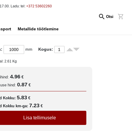
17.00. Ladu: tel:
+372 53602260
Otsi
nsport
Metallide töötlemine
s:
mm
Kogus:
al:
2.61
Kg
4.96
ihind:
€
0.87
kuse hind:
€
5.83
d Kokku:
€
7.23
d Kokku km-ga:
€
Lisa tellimusele