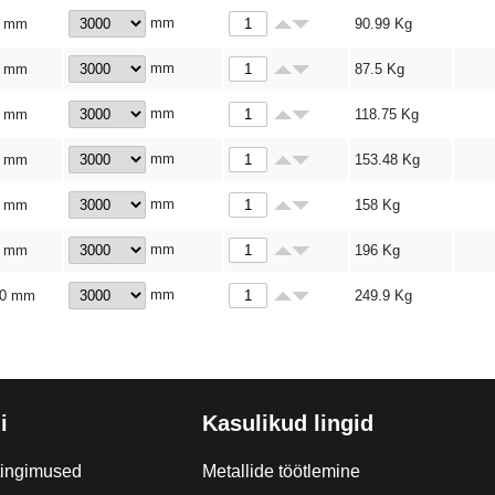
mm
0 mm
90.99
Kg
mm
0 mm
87.5
Kg
mm
0 mm
118.75
Kg
mm
0 mm
153.48
Kg
mm
0 mm
158
Kg
mm
0 mm
196
Kg
mm
00 mm
249.9
Kg
i
Kasulikud lingid
tingimused
Metallide töötlemine