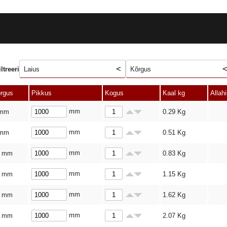
iltreeri
Laius
Kõrgus
rgus
Pikkus
Kogus
Kaal kg
Allah
mm
 mm
0.29
Kg
mm
 mm
0.51
Kg
mm
0 mm
0.83
Kg
mm
2 mm
1.15
Kg
mm
4 mm
1.62
Kg
mm
6 mm
2.07
Kg