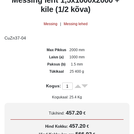
Messing leht 1,5x1000x2000 +
kile (1/2 kõva)
Messing
|
Messing lehed
CuZn37-04
Max Pikkus
2000 mm
Laius (a)
1000 mm
Paksus (b)
1.5 mm
Tükikaal
25 400 g
Kogus:
Kogukaal:
25.4
Kg
457.20
Tükihind:
€
457.20
Hind Kokku:
€