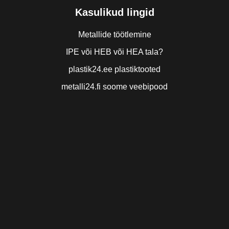
Kasulikud lingid
Metallide töötlemine
IPE või HEB või HEA tala?
plastik24.ee plastiktooted
metalli24.fi soome veebipood