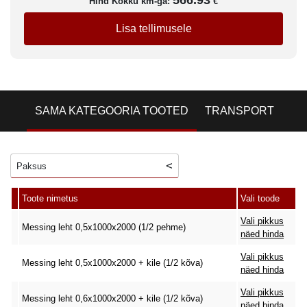
566.93
Hind Kokku km-ga:
€
Lisa tellimusele
SAMA KATEGOORIA TOOTED
TRANSPORT
Paksus
Toote nimetus
Vali toode
Vali pikkus
Messing leht 0,5x1000x2000 (1/2 pehme)
näed hinda
Vali pikkus
Messing leht 0,5x1000x2000 + kile (1/2 kõva)
näed hinda
Vali pikkus
Messing leht 0,6x1000x2000 + kile (1/2 kõva)
näed hinda