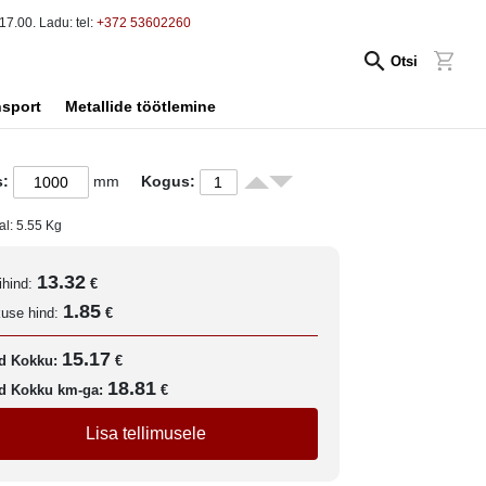
17.00. Ladu: tel:
+372 53602260
Otsi
nsport
Metallide töötlemine
s:
mm
Kogus:
al:
5.55
Kg
13.32
ihind:
€
1.85
kuse hind:
€
15.17
d Kokku:
€
18.81
d Kokku km-ga:
€
Lisa tellimusele