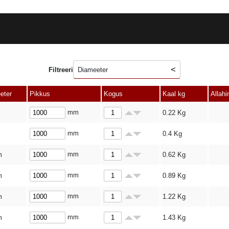
Filtreeri
Diameeter
eter
Pikkus
Kogus
Kaal kg
Allahi
mm
0.22
Kg
mm
0.4
Kg
mm
m
0.62
Kg
mm
m
0.89
Kg
mm
m
1.22
Kg
mm
m
1.43
Kg