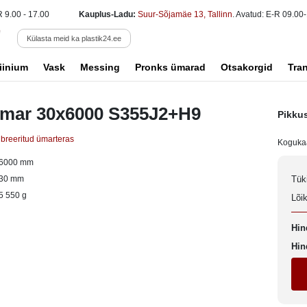
R 9.00 - 17.00
Kauplus-Ladu:
Suur-Sõjamäe 13, Tallinn
. Avatud: E-R 09.00-
Külasta meid ka plastik24.ee
iinium
Vask
Messing
Pronks ümarad
Otsakorgid
Tra
ümar 30x6000 S355J2+H9
Pikku
ibreeritud ümarteras
Koguka
6000 mm
30 mm
Tük
5 550 g
Lõi
Hin
Hin