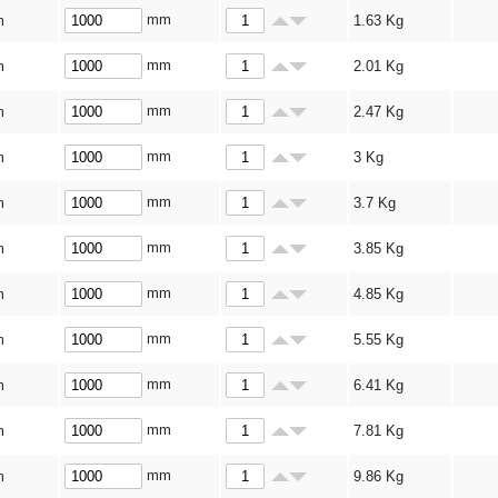
mm
m
1.63
Kg
mm
m
2.01
Kg
mm
m
2.47
Kg
mm
m
3
Kg
mm
m
3.7
Kg
mm
m
3.85
Kg
mm
m
4.85
Kg
mm
m
5.55
Kg
mm
m
6.41
Kg
mm
m
7.81
Kg
mm
m
9.86
Kg