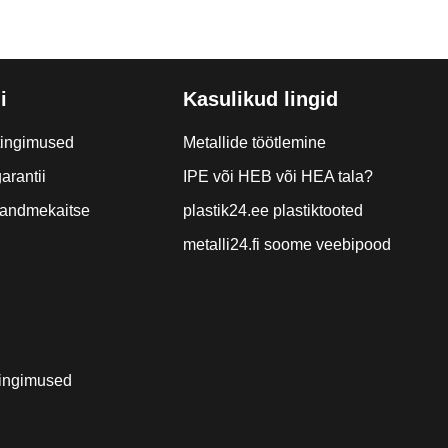
i
Kasulikud lingid
tingimused
Metallide töötlemine
arantii
IPE või HEB või HEA tala?
a andmekaitse
plastik24.ee plastiktooted
metalli24.fi soome veebipood
ingimused