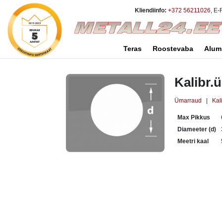
Kliendiinfo:
+372 56211026
, E-
Teras
Roostevaba
Alum
Kalibr.
Ümarraud
|
Kal
Max Pikkus
Diameeter (d)
Meetri kaal