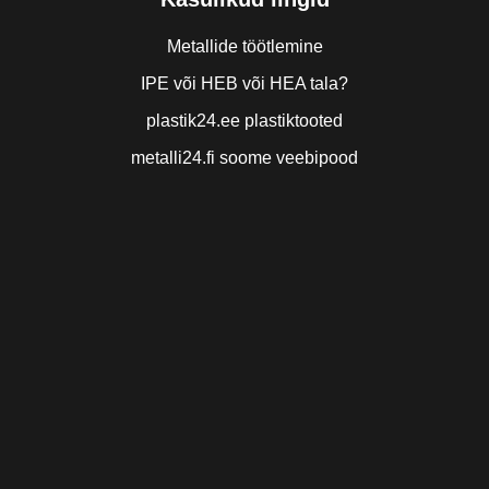
Metallide töötlemine
IPE või HEB või HEA tala?
plastik24.ee plastiktooted
metalli24.fi soome veebipood