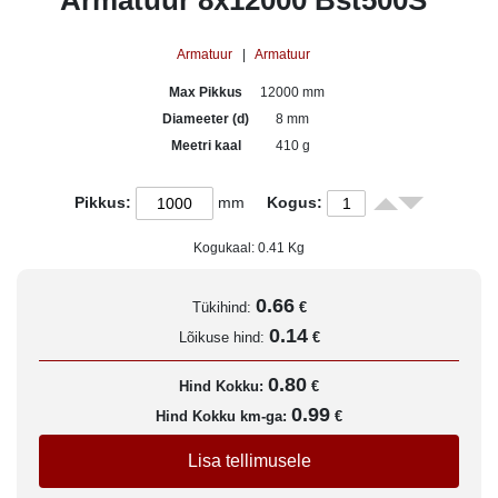
Armatuur 8x12000 Bst500S
Armatuur
|
Armatuur
Max Pikkus
12000 mm
Diameeter (d)
8 mm
Meetri kaal
410 g
Pikkus:
mm
Kogus:
Kogukaal:
0.41
Kg
0.66
Tükihind:
€
0.14
Lõikuse hind:
€
0.80
Hind Kokku:
€
0.99
Hind Kokku km-ga:
€
Lisa tellimusele