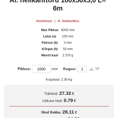
Al. nelikanttoru 100x50x3,0 L=
6m
Alumiinium
|
Al. Nelikanttoru
Max Pikkus
6000 mm
Laius (a)
100 mm
Paksus (b)
3 mm
Kõrgus (h)
50 mm
Meetri kaal
2 376 g
Pikkus:
mm
Kogus:
Kogukaal:
2.38
Kg
27.32
Tükihind:
€
0.79
Lõikuse hind:
€
28.11
Hind Kokku:
€