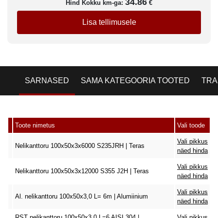
34.86
Hind Kokku km-ga:
€
Lisa tellimusele
SARNASED
SAMA KATEGOORIA TOOTED
TRA
Toote nimetus
Vali toode
Vali pikkus
Nelikanttoru 100x50x3x6000 S235JRH | Teras
näed hinda
Vali pikkus
Nelikanttoru 100x50x3x12000 S355 J2H | Teras
näed hinda
Vali pikkus
Al. nelikanttoru 100x50x3,0 L= 6m | Alumiinium
näed hinda
RST nelikanttoru 100x50x3.0 L=6 AISI 304 |
Vali pikkus