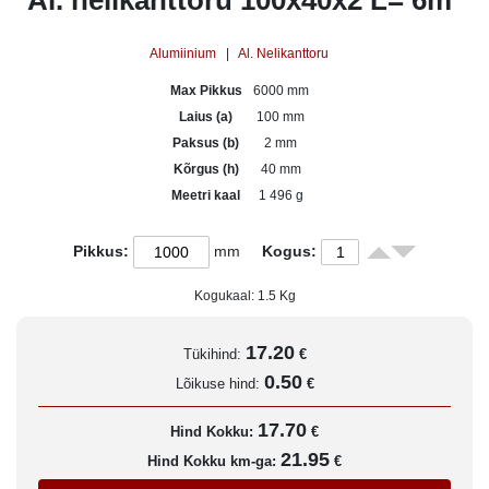
Al. nelikanttoru 100x40x2 L= 6m
Alumiinium
|
Al. Nelikanttoru
Max Pikkus
6000 mm
Laius (a)
100 mm
Paksus (b)
2 mm
Kõrgus (h)
40 mm
Meetri kaal
1 496 g
Pikkus:
mm
Kogus:
Kogukaal:
1.5
Kg
17.20
Tükihind:
€
0.50
Lõikuse hind:
€
17.70
Hind Kokku:
€
21.95
Hind Kokku km-ga:
€