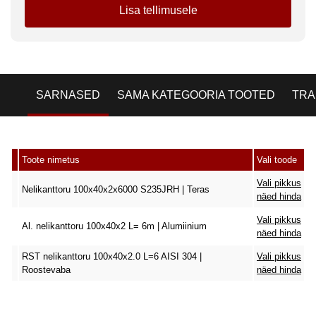
Lisa tellimusele
SARNASED
SAMA KATEGOORIA TOOTED
TRA
Toote nimetus
Vali toode
Vali pikkus
Nelikanttoru 100x40x2x6000 S235JRH | Teras
näed hinda
Vali pikkus
Al. nelikanttoru 100x40x2 L= 6m | Alumiinium
näed hinda
RST nelikanttoru 100x40x2.0 L=6 AISI 304 |
Vali pikkus
Roostevaba
näed hinda