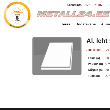
Kliendiinfo:
+372 56211026
, E-
Teras
Roostevaba
Alum
Al. leh
Alumiinium
|
Al.
Laius (a)
10
Paksus (b)
5 
Kõrgus (h)
20
Tükikaal
27 