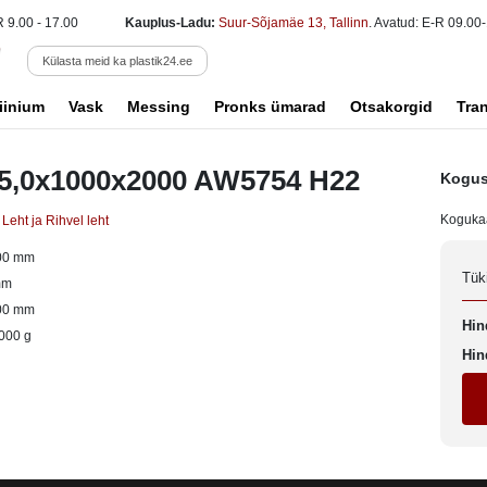
R 9.00 - 17.00
Kauplus-Ladu:
Suur-Sõjamäe 13, Tallinn
. Avatud: E-R 09.00-
Külasta meid ka plastik24.ee
iinium
Vask
Messing
Pronks ümarad
Otsakorgid
Tra
t 5,0x1000x2000 AW5754 H22
Kogus
Koguka
 Leht ja Rihvel leht
00 mm
Tük
mm
00 mm
Hin
000 g
Hin