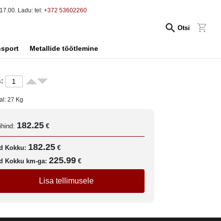
17.00. Ladu: tel:
+372 53602260
Otsi
nsport
Metallide töötlemine
:
al:
27
Kg
182.25
ihind:
€
182.25
d Kokku:
€
225.99
d Kokku km-ga:
€
Lisa tellimusele