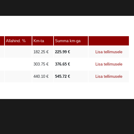
Allahind. %
Km-ta
Summa km-ga
182.25
€
225.99
€
Lisa tellimusele
303.75
€
376.65
€
Lisa tellimusele
440.10
€
545.72
€
Lisa tellimusele