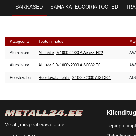
SARNASED
SAMA KATEGOORIA TOOTED
TRA
Kategooria
Toote nimetus
Mar
Alumiinium
Al. leht 5,0x1000x2000 AW5754 H22
AW
Alumiinium
Al. leht 5,0x1000x2000 AW6082 T6
AW
Roostevaba
Roostevaba leht 5,0 1000x2000 AISI 304
AIS
Klienditug
Metall, mis peab vastu ajale.
Lepingu tüüp