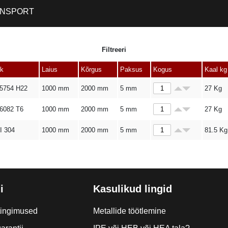
NSPORT
Filtreeri
k
Laius
Kõrgus
Paksus
Kogus
Kaal kg
5754 H22
1000 mm
2000 mm
5 mm
27
Kg
6082 T6
1000 mm
2000 mm
5 mm
27
Kg
I 304
1000 mm
2000 mm
5 mm
81.5
Kg
i
Kasulikud lingid
tingimused
Metallide töötlemine