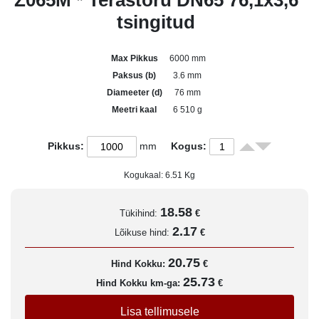
Z065M * Terastoru DN65 76,1x3,6
tsingitud
Max Pikkus
6000 mm
Paksus (b)
3.6 mm
Diameeter (d)
76 mm
Meetri kaal
6 510 g
Pikkus:
mm
Kogus:
Kogukaal:
6.51
Kg
18.58
Tükihind:
€
2.17
Lõikuse hind:
€
20.75
Hind Kokku:
€
25.73
Hind Kokku km-ga:
€
Lisa tellimusele