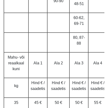
90-90
48-51
60-62,
69-71
80, 87-
88
Mahu- või
reaalkaal
Ala 1
Ala 2
Ala 3
Ala 4
kuni
Hind € /
Hind € /
Hind € /
Hind € /
kg
saadetis
saadetis
saadetis
saadetis
35
45 €
50 €
50 €
55 €