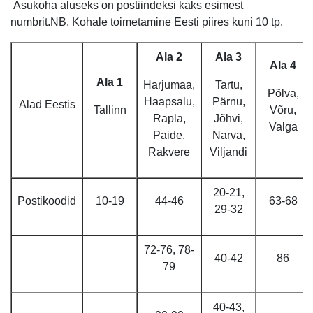
Asukoha aluseks on postiindeksi kaks esimest
numbrit.NB. Kohale toimetamine Eesti piires kuni 10 tp.
Ala 2
Ala 3
Ala 4
Ala 1
Harjumaa,
Tartu,
Põlva,
Haapsalu,
Pärnu,
Alad Eestis
Tallinn
Võru,
Rapla,
Jõhvi,
Valga
Paide,
Narva,
Rakvere
Viljandi
20-21,
Postikoodid
10-19
44-46
63-68
29-32
72-76, 78-
40-42
86
79
40-43,