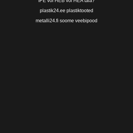
IPE või HEB või HEA tala?
plastik24.ee plastiktooted
metalli24.fi soome veebipood