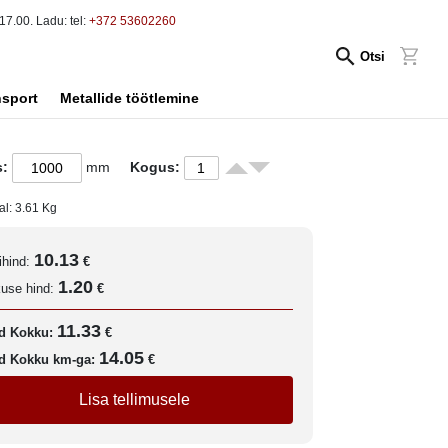
17.00. Ladu: tel:
+372 53602260
Otsi
nsport
Metallide töötlemine
s:
mm
Kogus:
al:
3.61
Kg
10.13
ihind:
€
1.20
kuse hind:
€
11.33
d Kokku:
€
14.05
d Kokku km-ga:
€
Lisa tellimusele