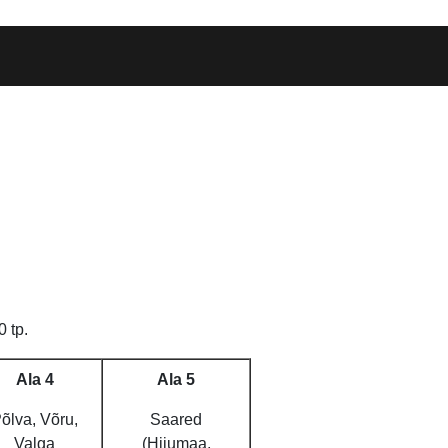
 tp.
Ala 4
Ala 5
õlva, Võru,
Saared
Valga
(Hiiumaa,