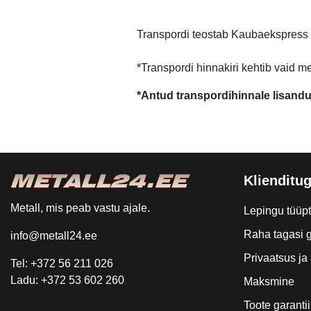
Transpordi teostab Kaubaekspress
*Transpordi hinnakiri kehtib vaid m
*Antud transpordihinnale lisand
Klienditug
Metall, mis peab vastu ajale.
Lepingu tüüp
Raha tagasi g
info@metall24.ee
Privaatsus j
Tel: +372 56 211 026
Ladu: +372 53 602 260
Maksmine
Toote garantii