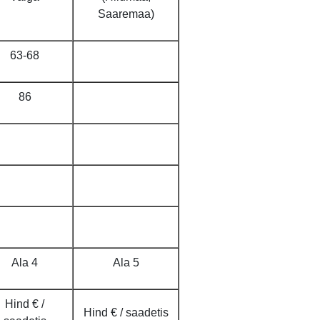
Saaremaa)
63-68
86
Ala 4
Ala 5
Hind € /
Hind € / saadetis