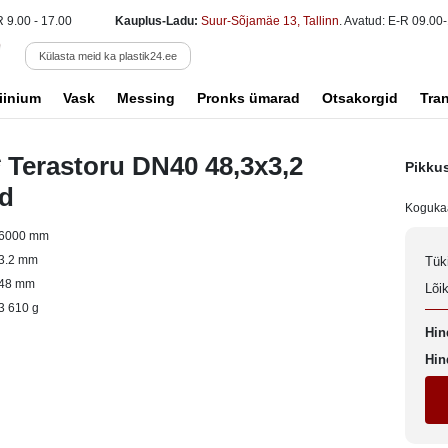
R 9.00 - 17.00
Kauplus-Ladu:
Suur-Sõjamäe 13, Tallinn
. Avatud: E-R 09.00-
Külasta meid ka plastik24.ee
iinium
Vask
Messing
Pronks ümarad
Otsakorgid
Tra
 Terastoru DN40 48,3x3,2
Pikku
ud
Koguka
6000 mm
3.2 mm
Tük
48 mm
Lõi
3 610 g
Hin
Hin