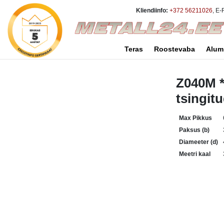
Kliendiinfo:
+372 56211026
, E-
Teras
Roostevaba
Alum
Z040M *
tsingit
Max Pikkus
Paksus (b)
Diameeter (d)
Meetri kaal