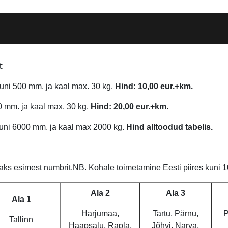
t:
ni 500 mm. ja kaal max. 30 kg.
Hind: 10,00 eur.+km.
0 mm. ja kaal max. 30 kg.
Hind: 20,00 eur.+km.
uni 6000 mm. ja kaal max 2000 kg.
Hind alltoodud tabelis.
ks esimest numbrit.NB. Kohale toimetamine Eesti piires kuni 10
Ala 2
Ala 3
Ala 1
Harjumaa,
Tartu, Pärnu,
P
Tallinn
Haapsalu, Rapla,
Jõhvi, Narva,