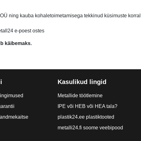
 OÜ ning kauba kohaletoimetamisega tekkinud küsimuste korr
etall24 e-poest ostes
ub käibemaks.
i
Kasulikud lingid
tingimused
Metallide töötlemine
arantii
IPE või HEB või HEA tala?
a andmekaitse
plastik24.ee plastiktooted
metalli24.fi soome veebipood