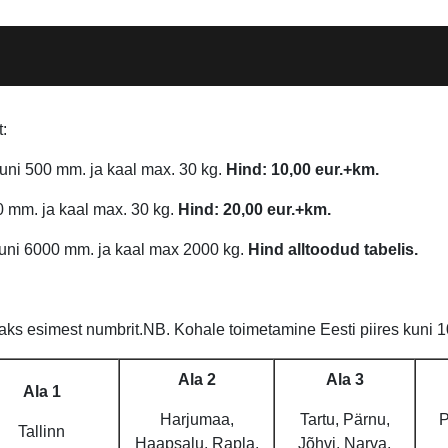
t:
ni 500 mm. ja kaal max. 30 kg.
Hind: 10,00 eur.+km.
0 mm. ja kaal max. 30 kg.
Hind: 20,00 eur.+km.
uni 6000 mm. ja kaal max 2000 kg.
Hind alltoodud tabelis.
ks esimest numbrit.NB. Kohale toimetamine Eesti piires kuni 10
Ala 2
Ala 3
Ala 1
Harjumaa,
Tartu, Pärnu,
P
Tallinn
Haapsalu, Rapla,
Jõhvi, Narva,