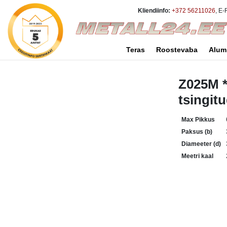
Kliendiinfo:
+372 56211026
, E-
Teras
Roostevaba
Alum
Z025M *
tsingit
Max Pikkus
Paksus (b)
Diameeter (d)
Meetri kaal