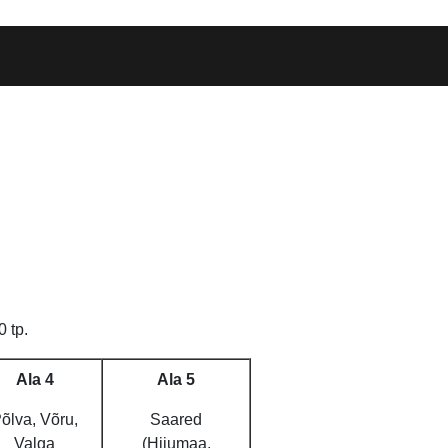
 tp.
Ala 4
Ala 5
õlva, Võru,
Saared
Valga
(Hiiumaa,