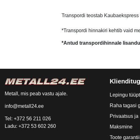
Transpordi teostab Kaubaekspress
*Transpordi hinnakiri kehtib vaid m
*Antud transpordihinnale lisand
Klienditug
Metall, mis peab vastu ajale.
Lepingu tüüp
Raha tagasi g
info@metall24.ee
Privaatsus j
Tel: +372 56 211 026
Ladu: +372 53 602 260
Maksmine
Toote garantii