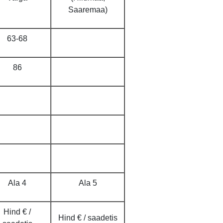
Saaremaa)
63-68
86
Ala 4
Ala 5
Hind € /
Hind € / saadetis