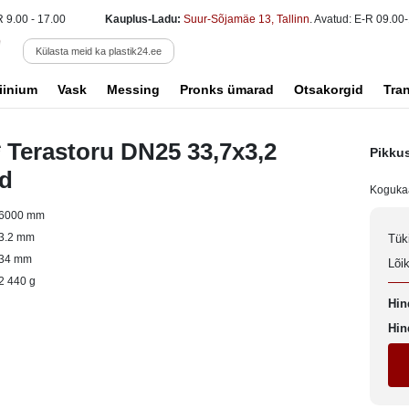
R 9.00 - 17.00
Kauplus-Ladu:
Suur-Sõjamäe 13, Tallinn
. Avatud: E-R 09.00-
Külasta meid ka plastik24.ee
iinium
Vask
Messing
Pronks ümarad
Otsakorgid
Tra
 Terastoru DN25 33,7x3,2
Pikku
ud
Koguka
6000 mm
3.2 mm
Tük
34 mm
Lõi
2 440 g
Hin
Hin