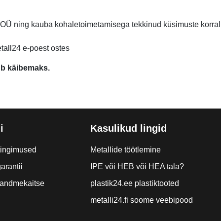
 OÜ ning kauba kohaletoimetamisega tekkinud küsimuste korr
etall24 e-poest ostes
ub käibemaks.
i
Kasulikud lingid
tingimused
Metallide töötlemine
arantii
IPE või HEB või HEA tala?
a andmekaitse
plastik24.ee plastiktooted
metalli24.fi soome veebipood