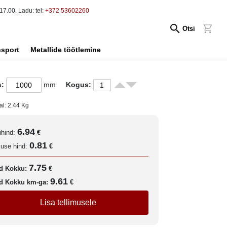
17.00. Ladu: tel:
+372 53602260
Otsi
nsport
Metallide töötlemine
s:
mm
Kogus:
al:
2.44
Kg
6.94
ihind:
€
0.81
kuse hind:
€
7.75
d Kokku:
€
9.61
d Kokku km-ga:
€
Lisa tellimusele