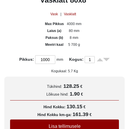
Vasklatt 80x8
Vask
|
Vasklatt
Max Pikkus
4000 mm
Laius (a)
80 mm
Paksus (b)
8 mm
Meetri kaal
5 700 g
Pikkus:
mm
Kogus:
Kogukaal:
5.7
Kg
128.25
Tükihind:
€
1.90
Lõikuse hind:
€
130.15
Hind Kokku:
€
161.39
Hind Kokku km-ga:
€
Lisa tellimusele