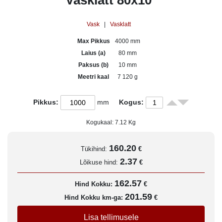
Vasklatt 80x10
Vask
|
Vasklatt
Max Pikkus
4000 mm
Laius (a)
80 mm
Paksus (b)
10 mm
Meetri kaal
7 120 g
Pikkus:
mm
Kogus:
Kogukaal:
7.12
Kg
160.20
Tükihind:
€
2.37
Lõikuse hind:
€
162.57
Hind Kokku:
€
201.59
Hind Kokku km-ga:
€
Lisa tellimusele