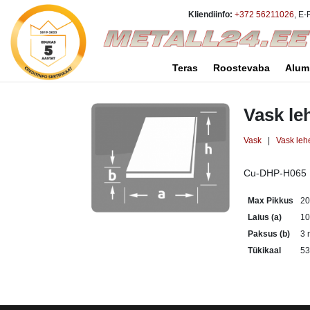
Kliendiinfo:
+372 56211026
, E-
Teras
Roostevaba
Alum
Vask le
Vask
|
Vask leh
Cu-DHP-H065
Max Pikkus
2
Laius (a)
1
Paksus (b)
3
Tükikaal
53