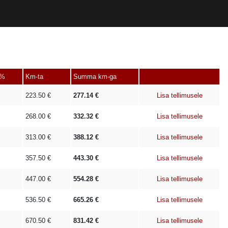
 %
Km-ta
Summa km-ga
223.50
€
277.14
€
Lisa tellimusele
268.00
€
332.32
€
Lisa tellimusele
313.00
€
388.12
€
Lisa tellimusele
357.50
€
443.30
€
Lisa tellimusele
447.00
€
554.28
€
Lisa tellimusele
536.50
€
665.26
€
Lisa tellimusele
670.50
€
831.42
€
Lisa tellimusele