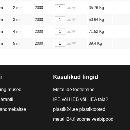
mm
2 mm
2000
35.76
Kg
mm
3 mm
2000
53.64
Kg
mm
4 mm
2000
71.52
Kg
mm
5 mm
2000
89.4
Kg
i
Kasulikud lingid
tingimused
Metallide töötlemine
arantii
IPE või HEB või HEA tala?
a andmekaitse
plastik24.ee plastiktooted
metalli24.fi soome veebipood