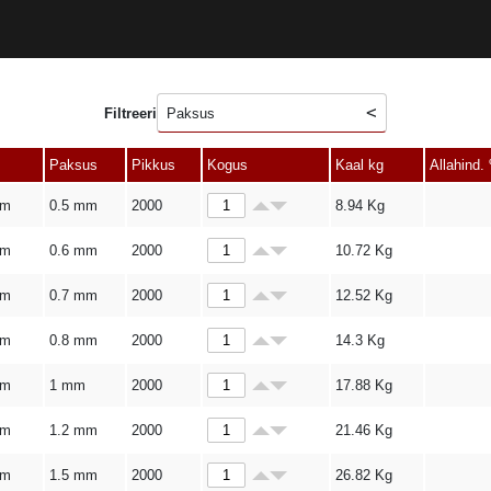
Filtreeri
Paksus
Paksus
Pikkus
Kogus
Kaal kg
Allahind.
mm
0.5 mm
2000
8.94
Kg
mm
0.6 mm
2000
10.72
Kg
mm
0.7 mm
2000
12.52
Kg
mm
0.8 mm
2000
14.3
Kg
mm
1 mm
2000
17.88
Kg
mm
1.2 mm
2000
21.46
Kg
mm
1.5 mm
2000
26.82
Kg