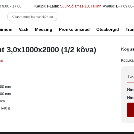
R 9.00 - 17.00
Kauplus-Ladu:
Suur-Sõjamäe 13, Tallinn
. Avatud: E-R 09.00-
Külasta meid ka plastik24.ee
iinium
Vask
Messing
Pronks ümarad
Otsakorgid
Tra
ht 3,0x1000x2000 (1/2 kõva)
Kogus
Koguka
ed
Tük
000 mm
Hin
000 mm
Hin
 mm
 640 g