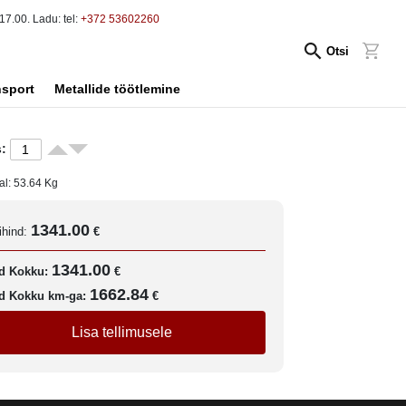
17.00. Ladu: tel:
+372 53602260
Otsi
nsport
Metallide töötlemine
:
al:
53.64
Kg
1341.00
ihind:
€
1341.00
d Kokku:
€
1662.84
d Kokku km-ga:
€
Lisa tellimusele