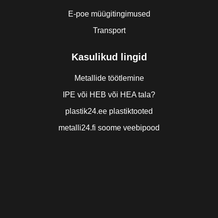
E-poe müügitingimused
Transport
Kasulikud lingid
Metallide töötlemine
IPE või HEB või HEA tala?
plastik24.ee plastiktooted
metalli24.fi soome veebipood