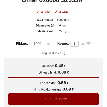
Ümar 6x6000 S235JR
Ümarraud
|
Ümarteras
Max Pikkus
6000 mm
Diameeter (d)
6 mm
Meetri kaal
228 g
Pikkus:
mm
Kogus:
Kogukaal:
0.23
Kg
0.48
Tükihind:
€
0.08
Lõikuse hind:
€
0.56
Hind Kokku:
€
0.69
Hind Kokku km-ga:
€
Lisa tellimusele