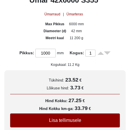
Ümar 42x6000 S355
Ümarraud
|
Ümarteras
Max Pikkus
6000 mm
Diameeter (d)
42 mm
Meetri kaal
11 200 g
Pikkus:
mm
Kogus:
Kogukaal:
11.2
Kg
23.52
Tükihind:
€
3.73
Lõikuse hind:
€
27.25
Hind Kokku:
€
33.79
Hind Kokku km-ga:
€
Lisa tellimusele