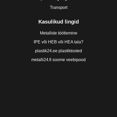
Transport
Kasulikud lingid
Metallide töötlemine
IPE või HEB või HEA tala?
plastik24.ee plastiktooted
metalli24.fi soome veebipood