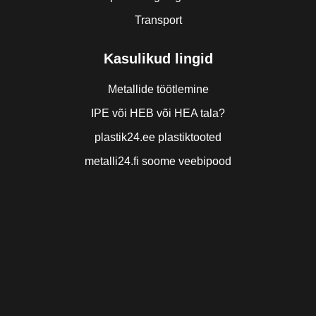
Transport
Kasulikud lingid
Metallide töötlemine
IPE või HEB või HEA tala?
plastik24.ee plastiktooted
metalli24.fi soome veebipood