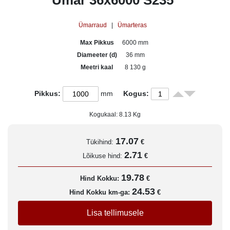
Ümar 36x6000 S235
Ümarraud
|
Ümarteras
Max Pikkus
6000 mm
Diameeter (d)
36 mm
Meetri kaal
8 130 g
Pikkus:
mm
Kogus:
Kogukaal:
8.13
Kg
17.07
Tükihind:
€
2.71
Lõikuse hind:
€
19.78
Hind Kokku:
€
24.53
Hind Kokku km-ga:
€
Lisa tellimusele