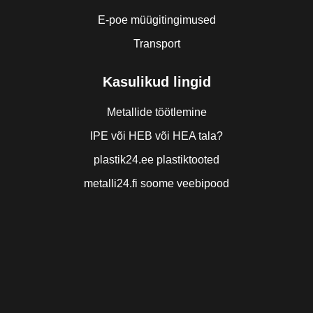
E-poe müügitingimused
Transport
Kasulikud lingid
Metallide töötlemine
IPE või HEB või HEA tala?
plastik24.ee plastiktooted
metalli24.fi soome veebipood