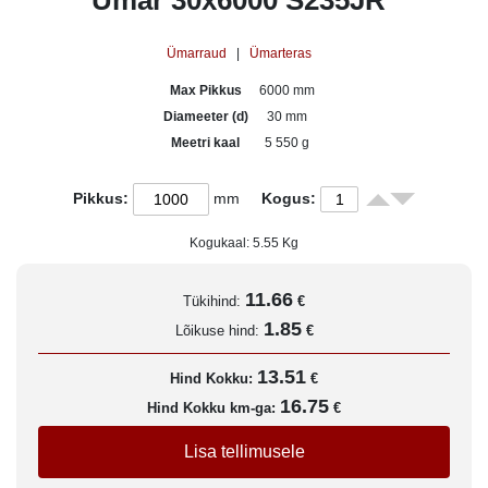
Ümar 30x6000 S235JR
Ümarraud
|
Ümarteras
Max Pikkus
6000 mm
Diameeter (d)
30 mm
Meetri kaal
5 550 g
Pikkus:
mm
Kogus:
Kogukaal:
5.55
Kg
11.66
Tükihind:
€
1.85
Lõikuse hind:
€
13.51
Hind Kokku:
€
16.75
Hind Kokku km-ga:
€
Lisa tellimusele