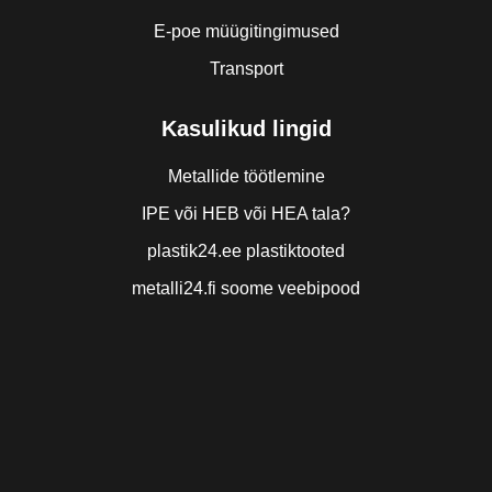
E-poe müügitingimused
Transport
Kasulikud lingid
Metallide töötlemine
IPE või HEB või HEA tala?
plastik24.ee plastiktooted
metalli24.fi soome veebipood