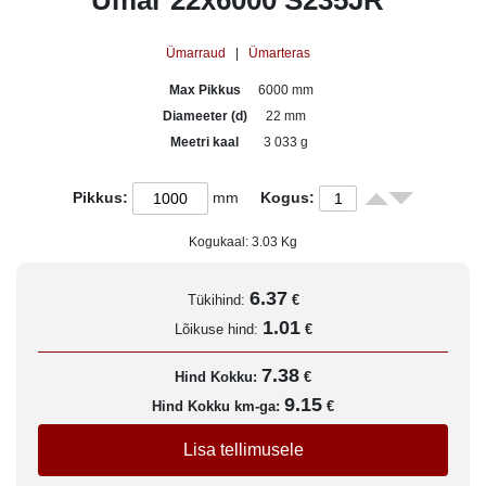
Ümar 22x6000 S235JR
Ümarraud
|
Ümarteras
Max Pikkus
6000 mm
Diameeter (d)
22 mm
Meetri kaal
3 033 g
Pikkus:
mm
Kogus:
Kogukaal:
3.03
Kg
6.37
Tükihind:
€
1.01
Lõikuse hind:
€
7.38
Hind Kokku:
€
9.15
Hind Kokku km-ga:
€
Lisa tellimusele