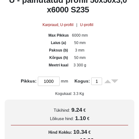
U - painutatud profiil 50x50x3,0
x6000 S235
Karpraud, U-profiil
|
U-profiil
Max Pikkus
6000 mm
Laius (a)
50 mm
Paksus (b)
3 mm
Kõrgus (h)
50 mm
Meetri kaal
3 300 g
Pikkus:
mm
Kogus:
Kogukaal:
3.3
Kg
9.24
Tükihind:
€
1.10
Lõikuse hind:
€
10.34
Hind Kokku:
€