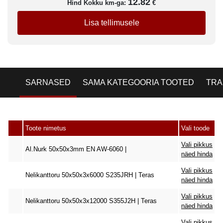
12.82
Hind Kokku km-ga:
€
Lisa tellimusele
SARNASED
SAMA KATEGOORIA TOOTED
TRA
Toote nimetus
Vali toode
Vali pikkus
Al.Nurk 50x50x3mm EN AW-6060 |
näed hinda
Vali pikkus
Nelikanttoru 50x50x3x6000 S235JRH | Teras
näed hinda
Vali pikkus
Nelikanttoru 50x50x3x12000 S355J2H | Teras
näed hinda
Vali pikkus