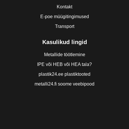
Kontakt
E-poe müügitingimused
Transport
Kasulikud lingid
Metallide töötlemine
IPE või HEB või HEA tala?
plastik24.ee plastiktooted
metalli24.fi soome veebipood