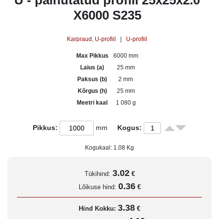
U - painutatud profiil 25x25x2.0
X6000 S235
Karpraud, U-profiil
|
U-profiil
Max Pikkus
6000 mm
Laius (a)
25 mm
Paksus (b)
2 mm
Kõrgus (h)
25 mm
Meetri kaal
1 080 g
Pikkus:
mm
Kogus:
Kogukaal:
1.08
Kg
3.02
Tükihind:
€
0.36
Lõikuse hind:
€
3.38
Hind Kokku:
€