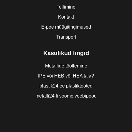
Tellimine
Kontakt
E-poe müügitingimused
Transport
Kasulikud lingid
Metallide töötlemine
IPE või HEB või HEA tala?
plastik24.ee plastiktooted
metalli24.fi soome veebipood