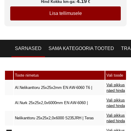
4.19
Hind Kokku km-ga:
€
Lisa tellimusele
SARNASED
SAMA KATEGOORIA TOOTED
TRA
Toote nimetus
Vali toode
Vali pikkus
Al.Nelikanttoru 25x25x2mm EN AW-6060 T6 |
näed hinda
Vali pikkus
Al.Nurk 25x25x2,0x6000mm EN AW-6060 |
näed hinda
Vali pikkus
Nelikanttoru 25x25x2,0x6000 S235JRH | Teras
näed hinda
Vali pikkus