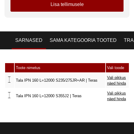
Lisa tellimusele
SARNASED
SAMA KATEGOORIA TOOTED
TRA
Toote nimetus
Vali toode
Vali pikkus
Tala IPN 160 L=12000 S235/275JR+AR | Teras
näed hinda
Vali pikkus
Tala IPN 160 L=12000 S355J2 | Teras
näed hinda