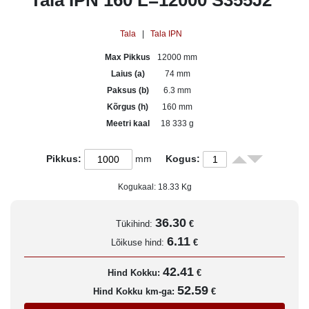
Tala IPN 160 L=12000 S355J2
Tala
|
Tala IPN
Max Pikkus
12000 mm
Laius (a)
74 mm
Paksus (b)
6.3 mm
Kõrgus (h)
160 mm
Meetri kaal
18 333 g
Pikkus:
mm
Kogus:
Kogukaal:
18.33
Kg
36.30
Tükihind:
€
6.11
Lõikuse hind:
€
42.41
Hind Kokku:
€
52.59
Hind Kokku km-ga:
€