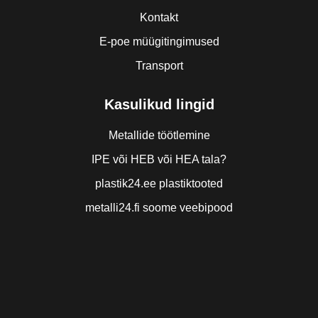
Kontakt
E-poe müügitingimused
Transport
Kasulikud lingid
Metallide töötlemine
IPE või HEB või HEA tala?
plastik24.ee plastiktooted
metalli24.fi soome veebipood