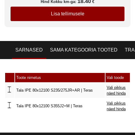
18.40
Hind Kokku km-ga:
€
Lisa tellimusele
SARNASED
SAMA KATEGOORIA TOOTED
TRA
Toote nimetus
Vali toode
Vali pikkus
Tala IPE 80x12100 S235/275JR+AR | Teras
näed hinda
Vali pikkus
Tala IPE 80x12100 S355J2+M | Teras
näed hinda