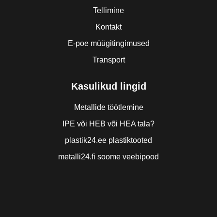
Tellimine
Kontakt
E-poe müügitingimused
Transport
Kasulikud lingid
Metallide töötlemine
IPE või HEB või HEA tala?
plastik24.ee plastiktooted
metalli24.fi soome veebipood