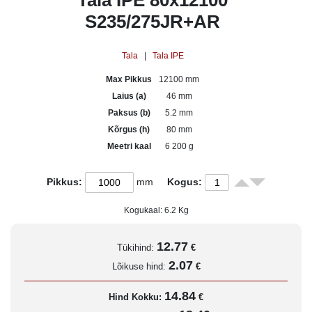
Tala IPE 80x12100
S235/275JR+AR
Tala
|
Tala IPE
Max Pikkus
12100 mm
Laius (a)
46 mm
Paksus (b)
5.2 mm
Kõrgus (h)
80 mm
Meetri kaal
6 200 g
Pikkus:
mm
Kogus:
Kogukaal:
6.2
Kg
12.77
Tükihind:
€
2.07
Lõikuse hind:
€
14.84
Hind Kokku:
€