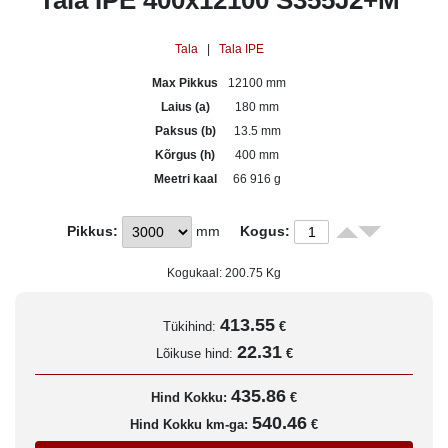
Tala IPE 400x12100 S355J2+M
Tala
|
Tala IPE
Max Pikkus
12100 mm
Laius (a)
180 mm
Paksus (b)
13.5 mm
Kõrgus (h)
400 mm
Meetri kaal
66 916 g
Pikkus:
mm
Kogus:
Kogukaal:
200.75
Kg
413.55
Tükihind:
€
22.31
Lõikuse hind:
€
435.86
Hind Kokku:
€
540.46
Hind Kokku km-ga:
€