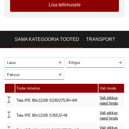
Lisa tellimusele
SAMA KATEGOORIA TOOTED
TRANSPORT
Laius
Kõrgus
Paksus
Toote nimetus
Vali toode
Vali pikkus
Tala IPE 80x12100 S235/275JR+AR
näed hinda
Vali pikkus
Tala IPE 80x12100 S355J2+M
näed hinda
Vali pikkus