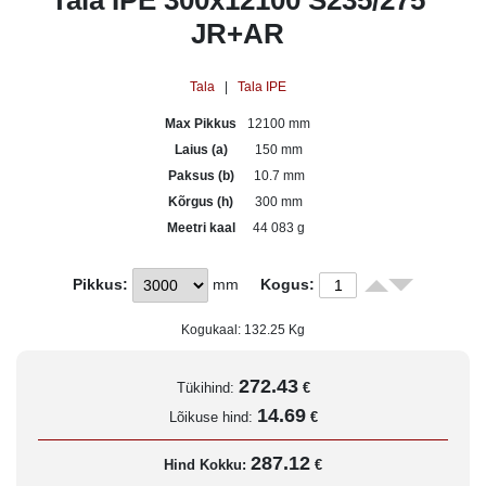
Tala IPE 300x12100 S235/275
JR+AR
Tala
|
Tala IPE
Max Pikkus
12100 mm
Laius (a)
150 mm
Paksus (b)
10.7 mm
Kõrgus (h)
300 mm
Meetri kaal
44 083 g
Pikkus:
mm
Kogus:
Kogukaal:
132.25
Kg
272.43
Tükihind:
€
14.69
Lõikuse hind:
€
287.12
Hind Kokku:
€