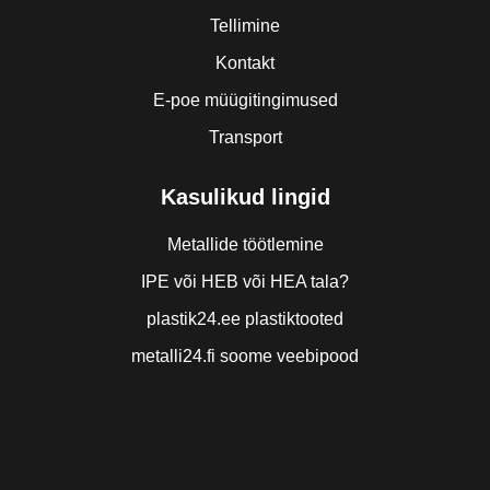
Tellimine
Kontakt
E-poe müügitingimused
Transport
Kasulikud lingid
Metallide töötlemine
IPE või HEB või HEA tala?
plastik24.ee plastiktooted
metalli24.fi soome veebipood