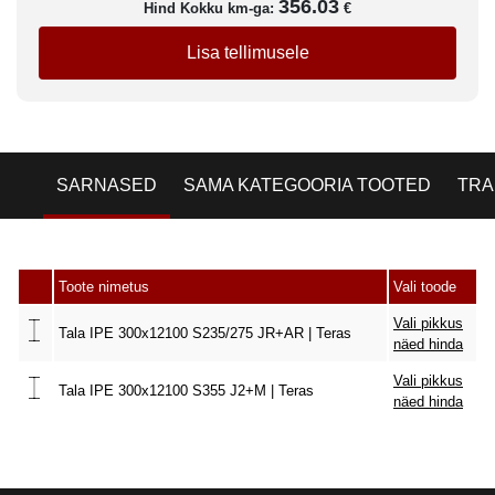
356.03
Hind Kokku km-ga:
€
Lisa tellimusele
SARNASED
SAMA KATEGOORIA TOOTED
TRA
Toote nimetus
Vali toode
Vali pikkus
Tala IPE 300x12100 S235/275 JR+AR | Teras
näed hinda
Vali pikkus
Tala IPE 300x12100 S355 J2+M | Teras
näed hinda