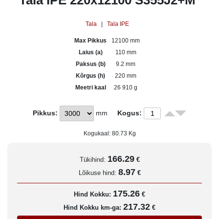
Tala IPE 220x12100 S355J2+M
Tala
|
Tala IPE
Max Pikkus
12100 mm
Laius (a)
110 mm
Paksus (b)
9.2 mm
Kõrgus (h)
220 mm
Meetri kaal
26 910 g
Pikkus:
mm
Kogus:
Kogukaal:
80.73
Kg
166.29
Tükihind:
€
8.97
Lõikuse hind:
€
175.26
Hind Kokku:
€
217.32
Hind Kokku km-ga:
€