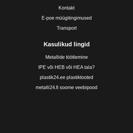
Kontakt
E-poe müügitingimused
Transport
Kasulikud lingid
Metallide töötlemine
IPE või HEB või HEA tala?
plastik24.ee plastiktooted
metalli24.fi soome veebipood