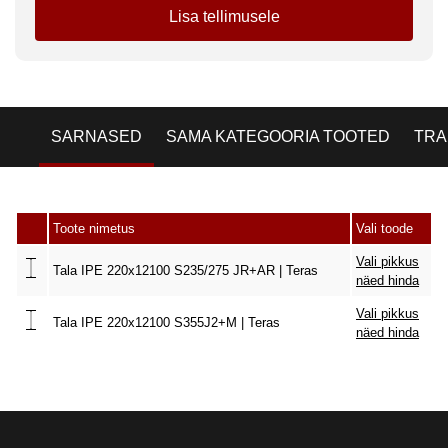
Lisa tellimusele
SARNASED
SAMA KATEGOORIA TOOTED
TRA
Toote nimetus
Vali toode
Vali pikkus
Tala IPE 220x12100 S235/275 JR+AR | Teras
näed hinda
Vali pikkus
Tala IPE 220x12100 S355J2+M | Teras
näed hinda