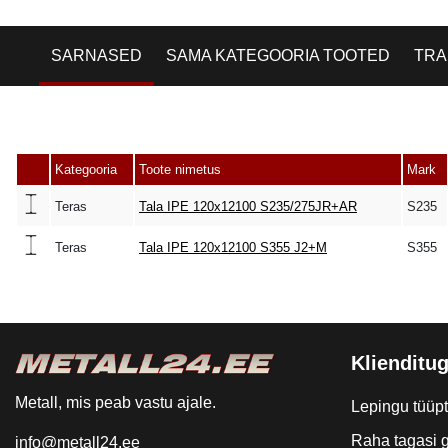
SARNASED
SAMA KATEGOORIA TOOTED
TRA
Kategooria
Toote nimetus
Mark
Teras
Tala IPE 120x12100 S235/275JR+AR
S235
Teras
Tala IPE 120x12100 S355 J2+M
S355
Klienditug
Metall, mis peab vastu ajale.
Lepingu tüüp
Raha tagasi g
info@metall24.ee