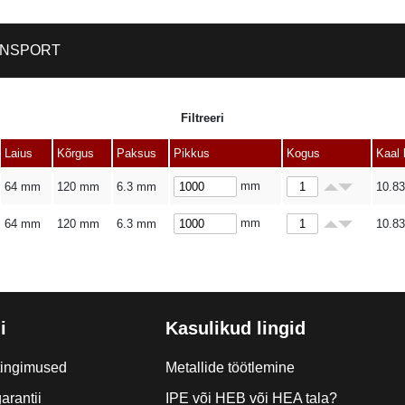
NSPORT
Filtreeri
Laius
Kõrgus
Paksus
Pikkus
Kogus
Kaal 
mm
64 mm
120 mm
6.3 mm
10.83
mm
64 mm
120 mm
6.3 mm
10.83
i
Kasulikud lingid
tingimused
Metallide töötlemine
arantii
IPE või HEB või HEA tala?