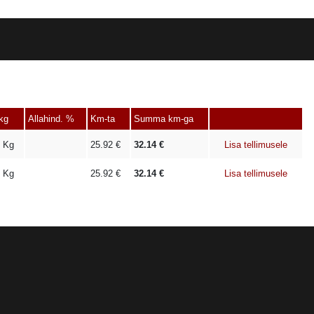
kg
Allahind. %
Km-ta
Summa km-ga
Kg
25.92
€
32.14
€
Lisa tellimusele
Kg
25.92
€
32.14
€
Lisa tellimusele