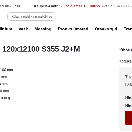
R 9.00 - 17.00
Kauplus-Ladu:
Suur-Sõjamäe 13, Tallinn
. Avatud: E-R 09.00-
Külasta meid ka plastik24.ee
iinium
Vask
Messing
Pronks ümarad
Otsakorgid
Tra
E 120x12100 S355 J2+M
Pikku
Koguka
2100 mm
4 mm
Tük
3 mm
Lõi
20 mm
Hin
 830 g
Hin