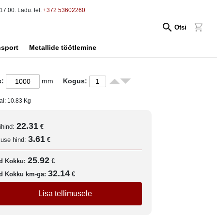
17.00. Ladu: tel:
+372 53602260
Otsi
nsport
Metallide töötlemine
s:
mm
Kogus:
al:
10.83
Kg
22.31
ihind:
€
3.61
kuse hind:
€
25.92
d Kokku:
€
32.14
d Kokku km-ga:
€
Lisa tellimusele