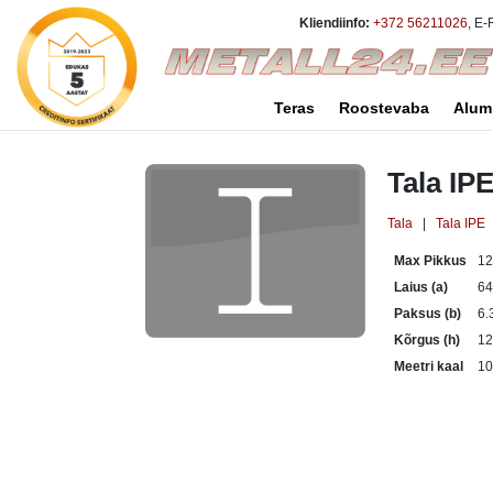
Kliendiinfo:
+372 56211026
, E-
Teras
Roostevaba
Alum
Tala IP
Tala
|
Tala IPE
Max Pikkus
1
Laius (a)
6
Paksus (b)
6.
Kõrgus (h)
1
Meetri kaal
10