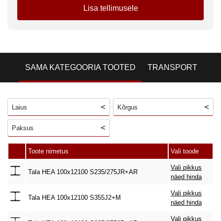
Lisa tellimusele
SAMA KATEGOORIA TOOTED
TRANSPORT
Laius
Kõrgus
Paksus
Toote nimetus
Vali toode
Vali pikkus
Tala HEA 100x12100 S235/275JR+AR
näed hinda
Vali pikkus
Tala HEA 100x12100 S355J2+M
näed hinda
Vali pikkus