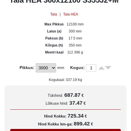
Tala HEA 360x12100 S355J2+M
Tala
|
Tala HEA
Max Pikkus
12100 mm
Laius (a)
300 mm
Paksus (b)
17.5 mm
Kõrgus (h)
350 mm
Meetri kaal
112 396 g
Pikkus:
mm
Kogus:
Kogukaal:
337.19
Kg
687.87
Tükihind:
€
37.47
Lõikuse hind:
€
725.34
Hind Kokku:
€
899.42
Hind Kokku km-ga:
€