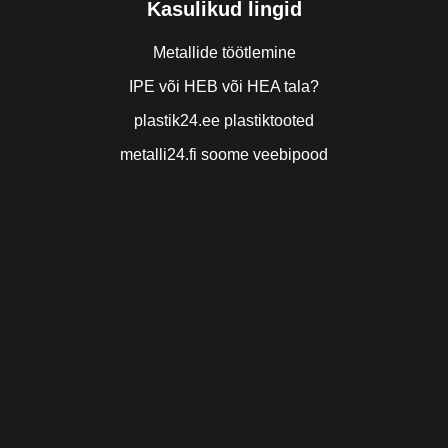
Kasulikud lingid
Metallide töötlemine
IPE või HEB või HEA tala?
plastik24.ee plastiktooted
metalli24.fi soome veebipood